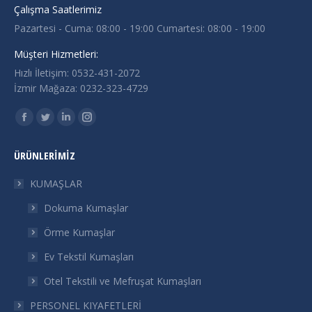
Çalışma Saatlerimiz
Pazartesi - Cuma: 08:00 - 19:00 Cumartesi: 08:00 - 19:00
Müşteri Hizmetleri:
Hızlı İletişim: 0532-431-2072
İzmir Mağaza: 0232-323-4729
Find us on:
Facebook
Twitter
Linkedin
Instagram
page
page
page
page
ÜRÜNLERIMIZ
opens
opens
opens
opens
in
in
in
in
KUMAŞLAR
new
new
new
new
Dokuma Kumaşlar
window
window
window
window
Örme Kumaşlar
Ev Tekstil Kumaşları
Otel Tekstili ve Mefruşat Kumaşları
PERSONEL KIYAFETLERİ