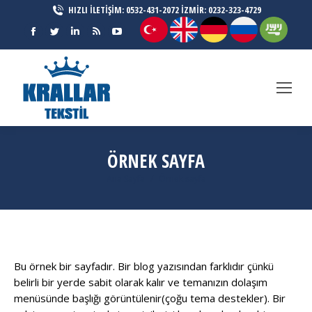
HIZLI İLETİŞİM: 0532-431-2072 İZMİR: 0232-323-4729
Facebook
Twitter
Linkedin
Rss
YouTube
page
page
page
page
page
opens
opens
opens
opens
opens
in
in
in
in
in
new
new
new
new
new
window
window
window
window
window
ÖRNEK SAYFA
You are here:
Ana Sayfa
Örnek sayfa
Bu örnek bir sayfadır. Bir blog yazısından farklıdır çünkü
belirli bir yerde sabit olarak kalır ve temanızın dolaşım
menüsünde başlığı görüntülenir(çoğu tema destekler). Bir