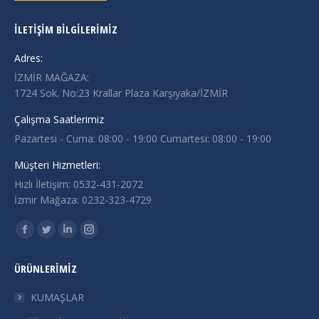
İLETIŞIM BILGILERIMIZ
Adres:
İZMİR MAĞAZA:
1724 Sok. No:23 Krallar Plaza Karşıyaka/İZMİR
Çalışma Saatlerimiz
Pazartesi - Cuma: 08:00 - 19:00 Cumartesi: 08:00 - 19:00
Müşteri Hizmetleri:
Hızlı İletişim: 0532-431-2072
İzmir Mağaza: 0232-323-4729
Find us on:
Facebook
Twitter
Linkedin
Instagram
page
page
page
page
ÜRÜNLERIMIZ
opens
opens
opens
opens
in
in
in
in
KUMAŞLAR
new
new
new
new