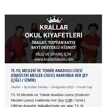
75. YIL MESLEKI VE TEKNIK ANADOLU LISESI
(ENDÜSTRI MESLEK LISESI) HAKKINDA HER ŞEY
(ÇIĞLI / İZMIR)
Okullar
By
krallar-34-teks
24 Ağustos 2025
Yorum Yap
75. Yıl Mesleki ve Teknik Anadolu Lisesi (Endüstri
Meslek Lisesi) Hakkında Her Şey (Çiğli / İzmir)
Çiğli’nin Ataşehir Mahallesi’nde yer alan 75. Yıl