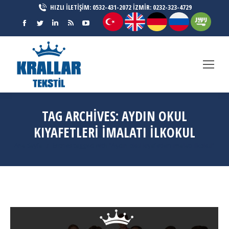
HIZLI İLETİŞİM: 0532-431-2072 İZMİR: 0232-323-4729
Facebook
Twitter
Linkedin
Rss
YouTube
page
page
page
page
page
opens
opens
opens
opens
opens
in
in
in
in
in
new
new
new
new
new
window
window
window
window
window
TAG ARCHIVES:
AYDIN OKUL
KIYAFETLERI IMALATI ILKOKUL
You are here:
Ana Sayfa
Entries tagged with "Aydın okul kıyafetleri imalatı ilkokul"