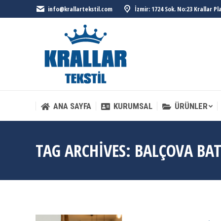
info@krallartekstil.com
İzmir: 1724 Sok. No:23 Krallar P
ANA SAYFA
KURUMSAL
ÜRÜNLER
ANA SAYFA
KURUMSAL
ÜRÜNLER
TAG ARCHIVES:
BALÇOVA BA