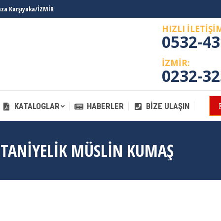
laza Karşıyaka/İZMİR
KATALOGLAR
HABERLER
BIZE ULAŞIN
HIZLI İLETİŞİ
0532-43
İZMİR:
0232-32
KATALOGLAR
HABERLER
BIZE ULAŞIN
TTANIYELIK MÜSLIN KUMAŞ
Y
A