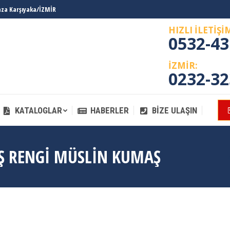
laza Karşıyaka/İZMİR
KATALOGLAR
HABERLER
BIZE ULAŞIN
HIZLI İLETİŞİ
0532-43
İZMİR:
0232-32
KATALOGLAR
HABERLER
BIZE ULAŞIN
Ş RENGI MÜSLIN KUMAŞ