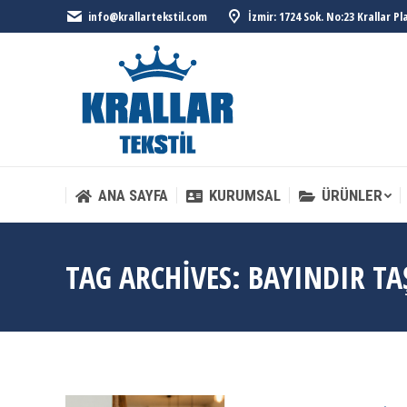
info@krallartekstil.com
İzmir: 1724 Sok. No:23 Krallar P
ANA SAYFA
KURUMSAL
ÜRÜNLER
ANA SAYFA
KURUMSAL
ÜRÜNLER
TAG ARCHIVES:
BAYINDIR TA