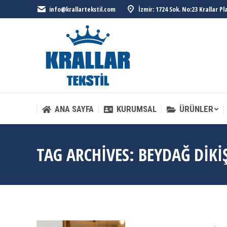
info@krallartekstil.com
İzmir: 1724 Sok. No:23 Krallar P
ANA SAYFA
KURUMSAL
ÜRÜNLER
ANA SAYFA
KURUMSAL
ÜRÜNLER
TAG ARCHIVES:
BEYDAĞ DIKI