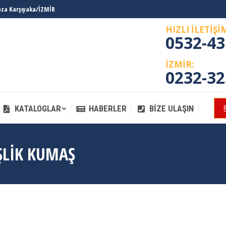
laza Karşıyaka/İZMİR
KATALOGLAR
HABERLER
BIZE ULAŞIN
HIZLI İLETİŞİ
0532-43
İZMİR:
0232-32
KATALOGLAR
HABERLER
BIZE ULAŞIN
ŞLIK KUMAŞ