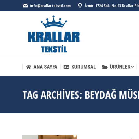
info@krallartekstil.com
İzmir: 1724 Sok. No:23 Krallar P
ANA SAYFA
KURUMSAL
ÜRÜNLER
ANA SAYFA
KURUMSAL
ÜRÜNLER
TAG ARCHIVES:
BEYDAĞ MÜS