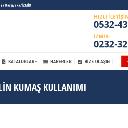
laza Karşıyaka/İZMİR
KATALOGLAR
HABERLER
BIZE ULAŞIN
HIZLI İLETİŞİ
0532-43
İZMİR:
0232-32
KATALOGLAR
HABERLER
BIZE ULAŞIN
LIN KUMAŞ KULLANIMI