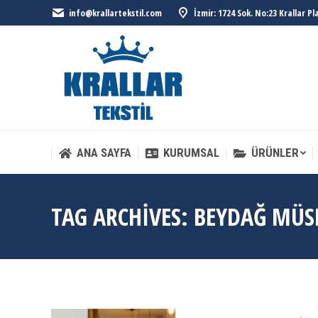
info@krallartekstil.com
İzmir: 1724 Sok. No:23 Krallar P
ANA SAYFA
KURUMSAL
ÜRÜNLER
ANA SAYFA
KURUMSAL
ÜRÜNLER
TAG ARCHIVES:
BEYDAĞ MÜS