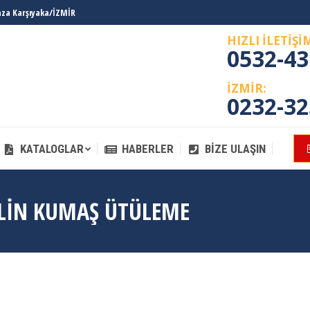
laza Karşıyaka/İZMİR
KATALOGLAR
HABERLER
BIZE ULAŞIN
HIZLI İLETİŞİ
0532-43
İZMİR:
0232-32
KATALOGLAR
HABERLER
BIZE ULAŞIN
LIN KUMAŞ ÜTÜLEME