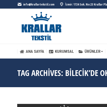
info@krallartekstil.com
İzmir: 1724 Sok. No:23 Krallar P
ANA SAYFA
KURUMSAL
ÜRÜNLER
ANA SAYFA
KURUMSAL
ÜRÜNLER
TAG ARCHIVES:
BILECIK’DE O