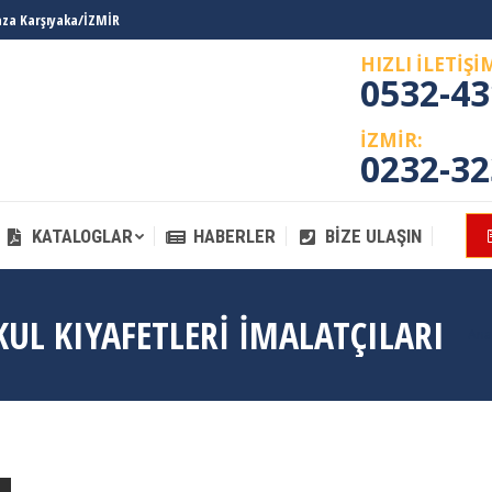
laza Karşıyaka/İZMİR
KATALOGLAR
HABERLER
BIZE ULAŞIN
HIZLI İLETİŞİ
0532-43
İZMİR:
0232-32
KATALOGLAR
HABERLER
BIZE ULAŞIN
KUL KIYAFETLERI IMALATÇILARI
You
Ana