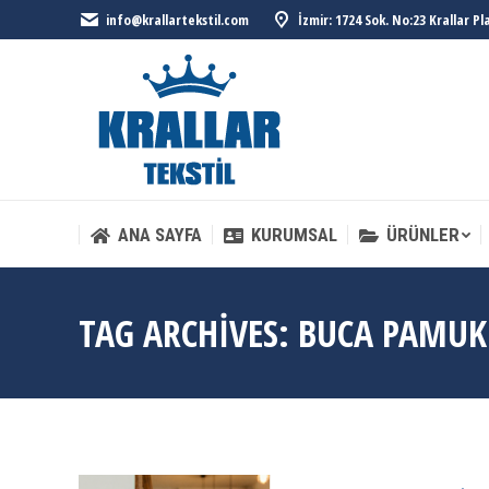
info@krallartekstil.com
İzmir: 1724 Sok. No:23 Krallar P
ANA SAYFA
KURUMSAL
ÜRÜNLER
ANA SAYFA
KURUMSAL
ÜRÜNLER
TAG ARCHIVES:
BUCA PAMUK