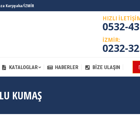
laza Karşıyaka/İZMİR
KATALOGLAR
HABERLER
BIZE ULAŞIN
HIZLI İLETİŞİ
0532-43
İZMİR:
0232-32
KATALOGLAR
HABERLER
BIZE ULAŞIN
LU KUMAŞ