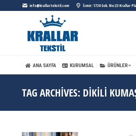
info@krallartekstil.com
İzmir: 1724 Sok. No:23 Krallar P
ANA SAYFA
KURUMSAL
ÜRÜNLER
ANA SAYFA
KURUMSAL
ÜRÜNLER
TAG ARCHIVES:
DIKILI KUMA