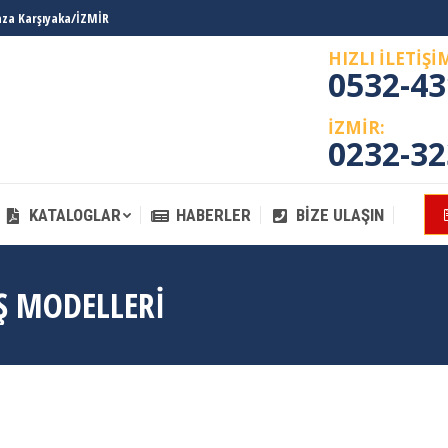
laza Karşıyaka/İZMİR
KATALOGLAR
HABERLER
BIZE ULAŞIN
HIZLI İLETİŞİ
0532-43
İZMİR:
0232-32
KATALOGLAR
HABERLER
BIZE ULAŞIN
Ş MODELLERI