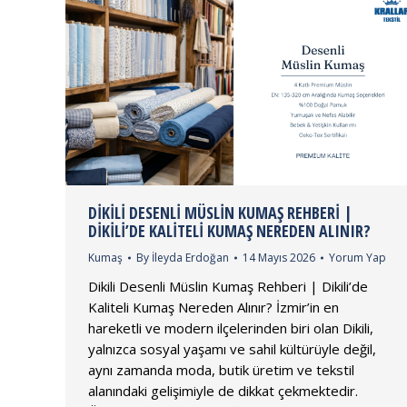
DIKILI DESENLI MÜSLIN KUMAŞ REHBERI |
DIKILI’DE KALITELI KUMAŞ NEREDEN ALINIR?
Kumaş
By
İleyda Erdoğan
14 Mayıs 2026
Yorum Yap
Dikili Desenli Müslin Kumaş Rehberi | Dikili’de
Kaliteli Kumaş Nereden Alınır? İzmir’in en
hareketli ve modern ilçelerinden biri olan Dikili,
yalnızca sosyal yaşamı ve sahil kültürüyle değil,
aynı zamanda moda, butik üretim ve tekstil
alanındaki gelişimiyle de dikkat çekmektedir.