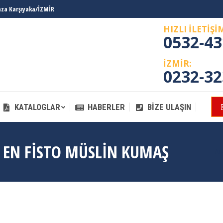
laza Karşıyaka/İZMİR
KATALOGLAR
HABERLER
BIZE ULAŞIN
HIZLI İLETİŞİ
0532-43
İZMİR:
0232-32
KATALOGLAR
HABERLER
BIZE ULAŞIN
 EN FISTO MÜSLIN KUMAŞ
Yo
An