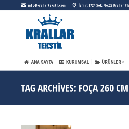
info@krallartekstil.com
İzmir: 1724 Sok. No:23 Krallar P
ANA SAYFA
KURUMSAL
ÜRÜNLER
ANA SAYFA
KURUMSAL
ÜRÜNLER
TAG ARCHIVES:
FOÇA 260 CM