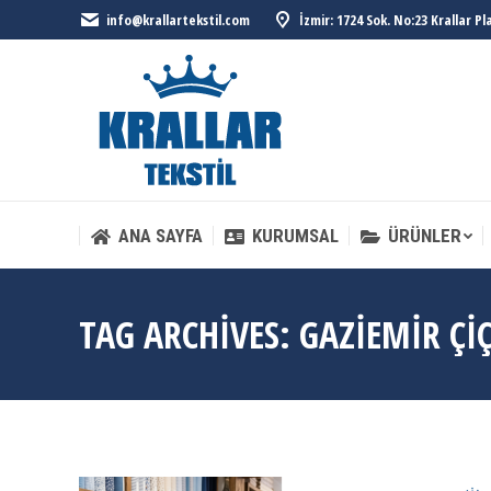
info@krallartekstil.com
İzmir: 1724 Sok. No:23 Krallar P
ANA SAYFA
KURUMSAL
ÜRÜNLER
ANA SAYFA
KURUMSAL
ÜRÜNLER
TAG ARCHIVES:
GAZIEMIR ÇI