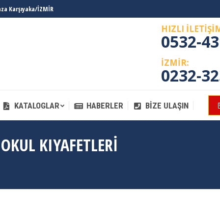
laza Karşıyaka/İZMİR
KATALOGLAR
HABERLER
BIZE ULAŞIN
HIZLI İLETİŞİ
0532-43
İZMİR:
0232-32
KATALOGLAR
HABERLER
BIZE ULAŞIN
 OKUL KIYAFETLERI
You 