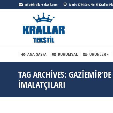
info@krallartekstil.com
İzmir: 1724 Sok. No:23 Krallar P
ANA SAYFA
KURUMSAL
ÜRÜNLER
ANA SAYFA
KURUMSAL
ÜRÜNLER
TAG ARCHIVES:
GAZIEMIR’DE
IMALATÇILARI