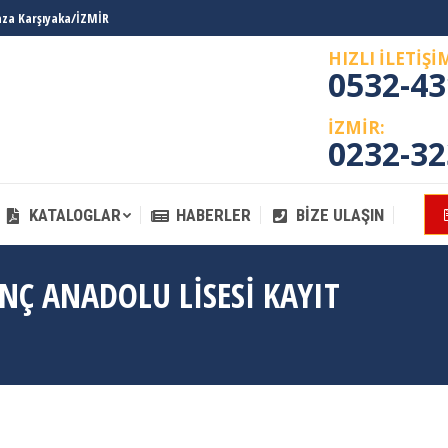
laza Karşıyaka/İZMİR
KATALOGLAR
HABERLER
BIZE ULAŞIN
HIZLI İLETİŞİ
0532-43
İZMİR:
0232-32
KATALOGLAR
HABERLER
BIZE ULAŞIN
INÇ ANADOLU LISESI KAYIT
You 