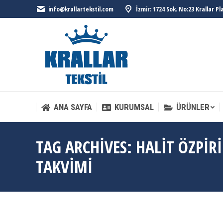
info@krallartekstil.com
İzmir: 1724 Sok. No:23 Krallar P
ANA SAYFA
KURUMSAL
ÜRÜNLER
ANA SAYFA
KURUMSAL
ÜRÜNLER
TAG ARCHIVES:
HALIT ÖZPIR
TAKVIMI