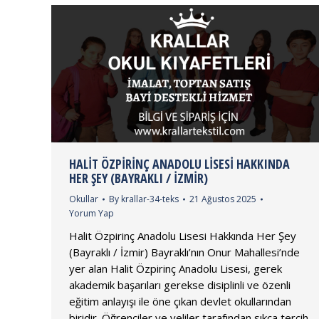
HALIT ÖZPIRINÇ ANADOLU LISESI HAKKINDA
HER ŞEY (BAYRAKLI / İZMIR)
Okullar
By
krallar-34-teks
21 Ağustos 2025
Yorum Yap
Halit Özpirinç Anadolu Lisesi Hakkında Her Şey
(Bayraklı / İzmir) Bayraklı’nın Onur Mahallesi’nde
yer alan Halit Özpirinç Anadolu Lisesi, gerek
akademik başarıları gerekse disiplinli ve özenli
eğitim anlayışı ile öne çıkan devlet okullarından
biridir. Öğrenciler ve veliler tarafından sıkça tercih