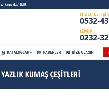
laza Karşıyaka/İZMİR
KATALOGLAR
HABERLER
BIZE ULAŞIN
HIZLI İLETİŞİ
0532-43
İZMİR:
0232-32
KATALOGLAR
HABERLER
BIZE ULAŞIN
YAZLIK KUMAŞ ÇEŞITLERI
A