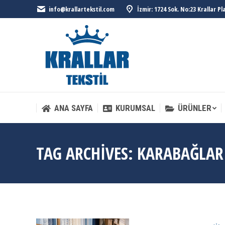
info@krallartekstil.com
İzmir: 1724 Sok. No:23 Krallar P
ANA SAYFA
KURUMSAL
ÜRÜNLER
ANA SAYFA
KURUMSAL
ÜRÜNLER
TAG ARCHIVES:
KARABAĞLAR 