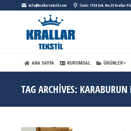
info@krallartekstil.com
İzmir: 1724 Sok. No:23 Krallar P
ANA SAYFA
KURUMSAL
ÜRÜNLER
ANA SAYFA
KURUMSAL
ÜRÜNLER
TAG ARCHIVES:
KARABURUN F