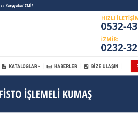
laza Karşıyaka/İZMİR
KATALOGLAR
HABERLER
BIZE ULAŞIN
HIZLI İLETİŞİ
0532-43
İZMİR:
0232-32
KATALOGLAR
HABERLER
BIZE ULAŞIN
ISTO İŞLEMELI KUMAŞ