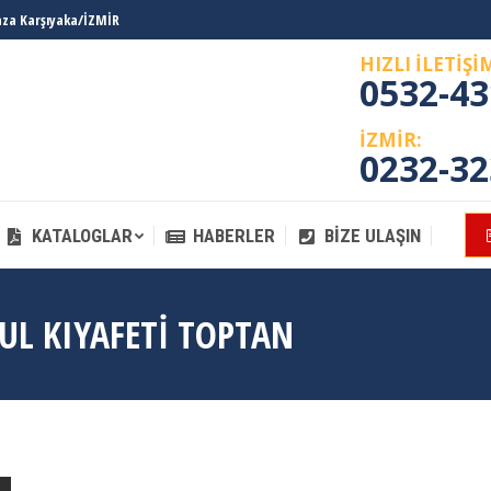
laza Karşıyaka/İZMİR
KATALOGLAR
HABERLER
BIZE ULAŞIN
HIZLI İLETİŞİ
0532-43
İZMİR:
0232-32
KATALOGLAR
HABERLER
BIZE ULAŞIN
UL KIYAFETI TOPTAN