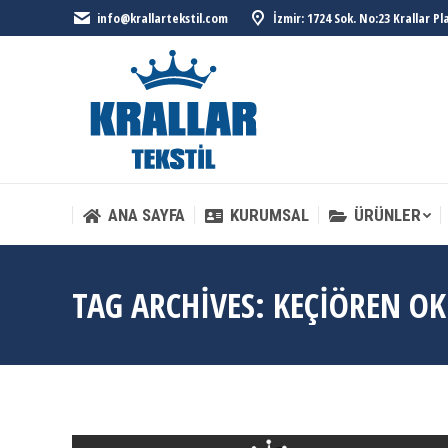
info@krallartekstil.com
İzmir: 1724 Sok. No:23 Krallar P
ANA SAYFA
KURUMSAL
ÜRÜNLER
ANA SAYFA
KURUMSAL
ÜRÜNLER
TAG ARCHIVES:
KEÇIÖREN OK