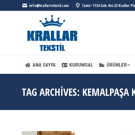
info@krallartekstil.com
İzmir: 1724 Sok. No:23 Krallar P
ANA SAYFA
KURUMSAL
ÜRÜNLER
ANA SAYFA
KURUMSAL
ÜRÜNLER
TAG ARCHIVES:
KEMALPAŞA K