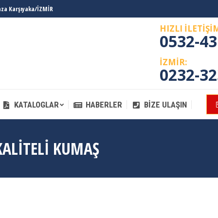
laza Karşıyaka/İZMİR
KATALOGLAR
HABERLER
BIZE ULAŞIN
HIZLI İLETİŞİ
0532-43
İZMİR:
0232-32
KATALOGLAR
HABERLER
BIZE ULAŞIN
ALITELI KUMAŞ