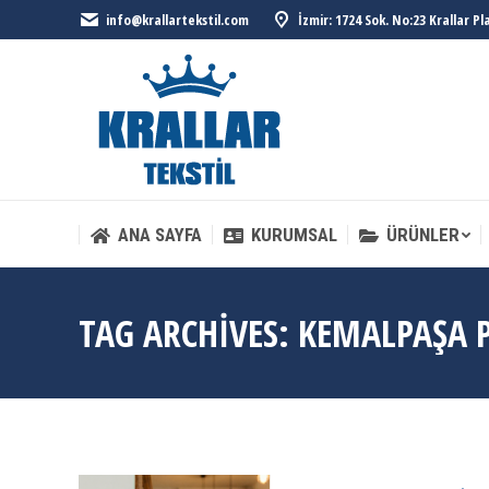
info@krallartekstil.com
İzmir: 1724 Sok. No:23 Krallar P
ANA SAYFA
KURUMSAL
ÜRÜNLER
ANA SAYFA
KURUMSAL
ÜRÜNLER
TAG ARCHIVES:
KEMALPAŞA 