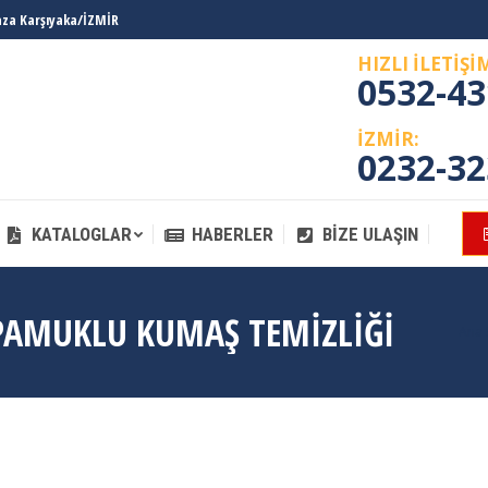
laza Karşıyaka/İZMİR
KATALOGLAR
HABERLER
BIZE ULAŞIN
HIZLI İLETİŞİ
0532-43
İZMİR:
0232-32
KATALOGLAR
HABERLER
BIZE ULAŞIN
PAMUKLU KUMAŞ TEMIZLIĞI
You
Ana 