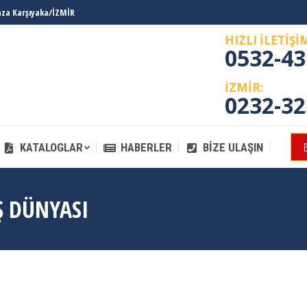
laza Karşıyaka/İZMİR
KATALOGLAR
HABERLER
BIZE ULAŞIN
HIZLI İLETİŞİ
0532-43
İZMİR:
0232-32
KATALOGLAR
HABERLER
BIZE ULAŞIN
Ş DÜNYASI