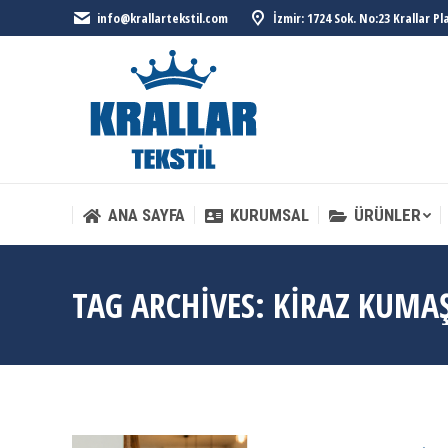
info@krallartekstil.com
İzmir: 1724 Sok. No:23 Krallar P
ANA SAYFA
KURUMSAL
ÜRÜNLER
ANA SAYFA
KURUMSAL
ÜRÜNLER
TAG ARCHIVES:
KIRAZ KUMA