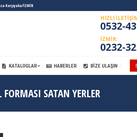
laza Karşıyaka/İZMİR
KATALOGLAR
HABERLER
BIZE ULAŞIN
HIZLI İLETİŞİ
0532-43
İZMİR:
0232-32
KATALOGLAR
HABERLER
BIZE ULAŞIN
 FORMASI SATAN YERLER