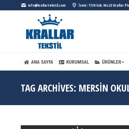
info@krallartekstil.com
İzmir: 1724 Sok. No:23 Krallar P
ANA SAYFA
KURUMSAL
ÜRÜNLER
ANA SAYFA
KURUMSAL
ÜRÜNLER
TAG ARCHIVES:
MERSIN OKUL