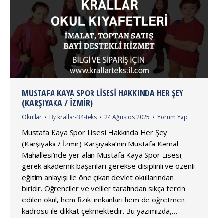
MUSTAFA KAYA SPOR LISESI HAKKINDA HER ŞEY
(KARŞIYAKA / İZMIR)
Okullar
By
krallar-34-teks
24 Ağustos 2025
Yorum Yap
Mustafa Kaya Spor Lisesi Hakkında Her Şey
(Karşıyaka / İzmir) Karşıyaka’nın Mustafa Kemal
Mahallesi’nde yer alan Mustafa Kaya Spor Lisesi,
gerek akademik başarıları gerekse disiplinli ve özenli
eğitim anlayışı ile öne çıkan devlet okullarından
biridir. Öğrenciler ve veliler tarafından sıkça tercih
edilen okul, hem fiziki imkanları hem de öğretmen
kadrosu ile dikkat çekmektedir. Bu yazımızda,…