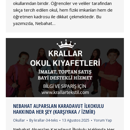
okullarından biridir. Öğrenciler ve veliler tarafından
sıkça tercih edilen okul, hem fiziki imkanları hem de
öğretmen kadrosu ile dikkat çekmektedir. Bu
yazımızda, Nebahat…
NEBAHAT ALPARSLAN KARADAVUT İLKOKULU
HAKKINDA HER ŞEY (KARŞIYAKA / İZMIR)
Okullar
By
krallar-34-teks
13 Ağustos 2025
Yorum Yap
Nebahat Alparslan Karadavut İlkokulu Hakkında Her