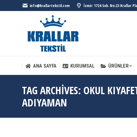
info@krallartekstil.com
İzmir: 1724 Sok. No:23 Krallar P
ANA SAYFA
KURUMSAL
ÜRÜNLER
ANA SAYFA
KURUMSAL
ÜRÜNLER
TAG ARCHIVES:
OKUL KIYAFE
ADIYAMAN