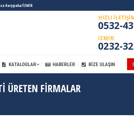
laza Karşıyaka/İZMİR
KATALOGLAR
HABERLER
BIZE ULAŞIN
HIZLI İLETİŞİ
0532-43
İZMİR:
0232-32
KATALOGLAR
HABERLER
BIZE ULAŞIN
TI ÜRETEN FIRMALAR
You 