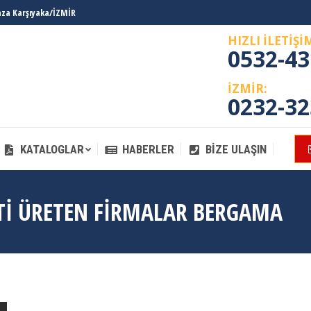
laza Karşıyaka/İZMİR
KATALOGLAR
HABERLER
BIZE ULAŞIN
HIZLI İLETİŞİ
0532-43
İZMİR:
0232-32
KATALOGLAR
HABERLER
BIZE ULAŞIN
TI ÜRETEN FIRMALAR BERGAMA
You 
Ana S