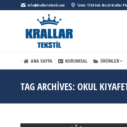
info@krallartekstil.com
İzmir: 1724 Sok. No:23 Krallar P
ANA SAYFA
KURUMSAL
ÜRÜNLER
ANA SAYFA
KURUMSAL
ÜRÜNLER
TAG ARCHIVES:
OKUL KIYAFE