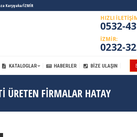
laza Karşıyaka/İZMİR
KATALOGLAR
HABERLER
BIZE ULAŞIN
HIZLI İLETİŞİ
0532-43
İZMİR:
0232-32
KATALOGLAR
HABERLER
BIZE ULAŞIN
TI ÜRETEN FIRMALAR HATAY
Y
A