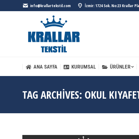
info@krallartekstil.com
İzmir: 1724 Sok. No:23 Krallar P
ANA SAYFA
KURUMSAL
ÜRÜNLER
ANA SAYFA
KURUMSAL
ÜRÜNLER
TAG ARCHIVES:
OKUL KIYAFE