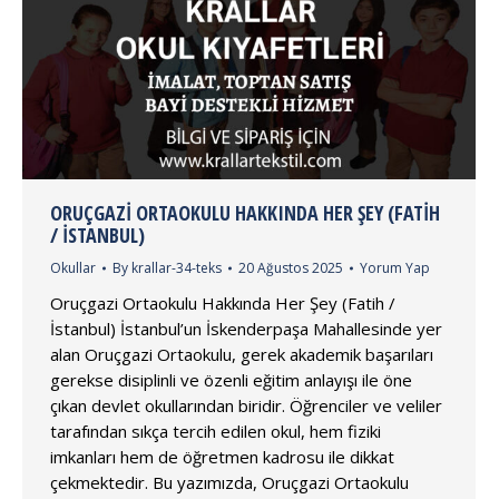
ORUÇGAZI ORTAOKULU HAKKINDA HER ŞEY (FATIH
/ İSTANBUL)
Okullar
By
krallar-34-teks
20 Ağustos 2025
Yorum Yap
Oruçgazi Ortaokulu Hakkında Her Şey (Fatih /
İstanbul) İstanbul’un İskenderpaşa Mahallesinde yer
alan Oruçgazi Ortaokulu, gerek akademik başarıları
gerekse disiplinli ve özenli eğitim anlayışı ile öne
çıkan devlet okullarından biridir. Öğrenciler ve veliler
tarafından sıkça tercih edilen okul, hem fiziki
imkanları hem de öğretmen kadrosu ile dikkat
çekmektedir. Bu yazımızda, Oruçgazi Ortaokulu