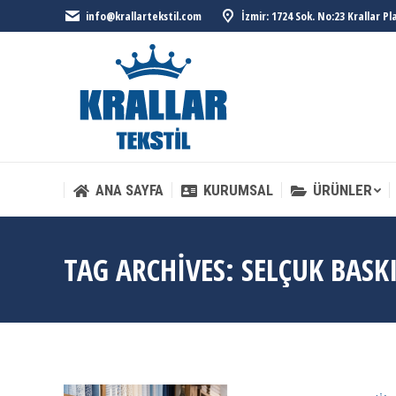
info@krallartekstil.com
İzmir: 1724 Sok. No:23 Krallar P
ANA SAYFA
KURUMSAL
ÜRÜNLER
ANA SAYFA
KURUMSAL
ÜRÜNLER
TAG ARCHIVES:
SELÇUK BASK