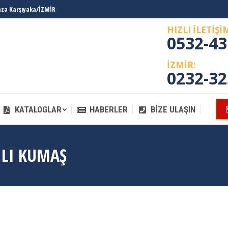
laza Karşıyaka/İZMİR
KATALOGLAR
HABERLER
BIZE ULAŞIN
HIZLI İLETİŞİ
0532-43
İZMİR:
0232-32
KATALOGLAR
HABERLER
BIZE ULAŞIN
ILI KUMAŞ