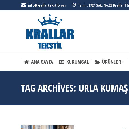
info@krallartekstil.com
İzmir: 1724 Sok. No:23 Krallar P
ANA SAYFA
KURUMSAL
ÜRÜNLER
ANA SAYFA
KURUMSAL
ÜRÜNLER
TAG ARCHIVES:
URLA KUMAŞ