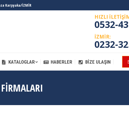
laza Karşıyaka/İZMİR
KATALOGLAR
HABERLER
BIZE ULAŞIN
HIZLI İLETİŞİ
0532-43
İZMİR:
0232-32
KATALOGLAR
HABERLER
BIZE ULAŞIN
 FIRMALARI