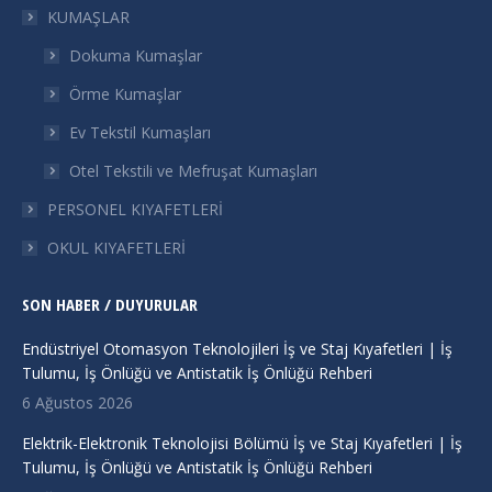
in
in
in
in
KUMAŞLAR
new
new
new
new
Dokuma Kumaşlar
window
window
window
window
Örme Kumaşlar
Ev Tekstil Kumaşları
Otel Tekstili ve Mefruşat Kumaşları
PERSONEL KIYAFETLERİ
OKUL KIYAFETLERİ
SON HABER / DUYURULAR
Endüstriyel Otomasyon Teknolojileri İş ve Staj Kıyafetleri | İş
Tulumu, İş Önlüğü ve Antistatik İş Önlüğü Rehberi
6 Ağustos 2026
Elektrik-Elektronik Teknolojisi Bölümü İş ve Staj Kıyafetleri | İş
Tulumu, İş Önlüğü ve Antistatik İş Önlüğü Rehberi