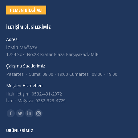
HEMEN BİLGİ AL!
İLETIŞIM BILGILERIMIZ
Adres:
İZMİR MAĞAZA:
1724 Sok. No:23 Krallar Plaza Karşıyaka/İZMİR
Çalışma Saatlerimiz
Pazartesi - Cuma: 08:00 - 19:00 Cumartesi: 08:00 - 19:00
Müşteri Hizmetleri:
Hızlı İletişim: 0532-431-2072
İzmir Mağaza: 0232-323-4729
Find us on:
Facebook
Twitter
Linkedin
Instagram
page
page
page
page
ÜRÜNLERIMIZ
opens
opens
opens
opens