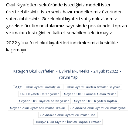
Okul Kıyafetleri sektöründe istediğiniz modeli ister
ürettirebilirsiniz, isterseniz hazır modellerimiz üzerinden
satın alabilirsiniz. Gerek okul kıyafeti satış noktalarımız
gerekse üretim noktalarımız sayesinde perakende, toptan
ve imalat desteğini en kaliteli sunabilen tek firmayız.
2022 yılına özel okul kıyafetleri indirimlerimizi kesinlikle
kaçırmayın!
Kategori
Okul Kıyafetleri
By
krallar-34-teks
24 Şubat 2022
Yorum Yap
Tags:
Okul kıyafeti imalatçıları
Okul kıyafeti üreten firmalar Seyhan
Okul kıyafeti üreten yerler
Seyhan Okul Forması Satan Yerler
Seyhan Okul kıyafeti satan yerler
Seyhan Okul Kıyafeti Toptan
Seyhan okul kıyafetleri imalatı ilkokul
Seyhan'da okul kıyafetleri imalatçıları
Seyhan'da okul kıyafetleri imalatı lise
Türkiye Okul Kıyafeti İmalatı Yapan Firmalar