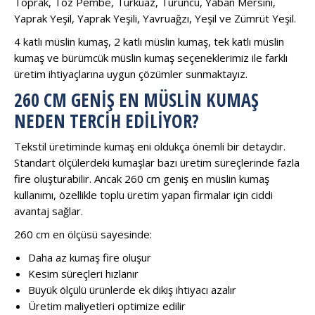
Toprak, Toz Pembe, Turkuaz, Turuncu, Yaban Mersini,
Yaprak Yeşil, Yaprak Yeşili, Yavruağzı, Yeşil ve Zümrüt Yeşil.
4 katlı müslin kumaş, 2 katlı müslin kumaş, tek katlı müslin
kumaş ve bürümcük müslin kumaş seçeneklerimiz ile farklı
üretim ihtiyaçlarına uygun çözümler sunmaktayız.
260 CM GENIŞ EN MÜSLIN KUMAŞ
NEDEN TERCIH EDILIYOR?
Tekstil üretiminde kumaş eni oldukça önemli bir detaydır.
Standart ölçülerdeki kumaşlar bazı üretim süreçlerinde fazla
fire oluşturabilir. Ancak 260 cm geniş en müslin kumaş
kullanımı, özellikle toplu üretim yapan firmalar için ciddi
avantaj sağlar.
260 cm en ölçüsü sayesinde:
Daha az kumaş fire oluşur
Kesim süreçleri hızlanır
Büyük ölçülü ürünlerde ek dikiş ihtiyacı azalır
Üretim maliyetleri optimize edilir