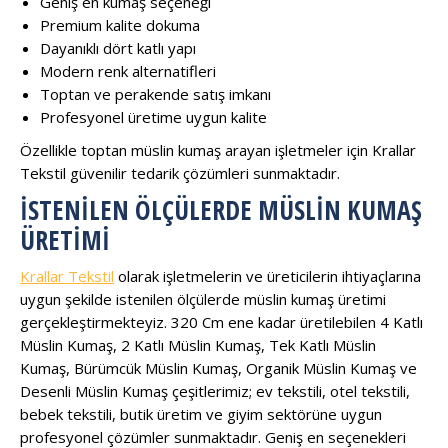
Geniş en kumaş seçeneği
Premium kalite dokuma
Dayanıklı dört katlı yapı
Modern renk alternatifleri
Toptan ve perakende satış imkanı
Profesyonel üretime uygun kalite
Özellikle toptan müslin kumaş arayan işletmeler için Krallar
Tekstil güvenilir tedarik çözümleri sunmaktadır.
İSTENILEN ÖLÇÜLERDE MÜSLIN KUMAŞ
ÜRETIMI
Krallar Tekstil
olarak işletmelerin ve üreticilerin ihtiyaçlarına
uygun şekilde istenilen ölçülerde müslin kumaş üretimi
gerçekleştirmekteyiz. 320 Cm ene kadar üretilebilen 4 Katlı
Müslin Kumaş, 2 Katlı Müslin Kumaş, Tek Katlı Müslin
Kumaş, Bürümcük Müslin Kumaş, Organik Müslin Kumaş ve
Desenli Müslin Kumaş çeşitlerimiz; ev tekstili, otel tekstili,
bebek tekstili, butik üretim ve giyim sektörüne uygun
profesyonel çözümler sunmaktadır. Geniş en seçenekleri