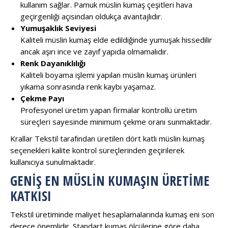
kullanım sağlar. Pamuk müslin kumaş çeşitleri hava
geçirgenliği açısından oldukça avantajlıdır.
Yumuşaklık Seviyesi
Kaliteli müslin kumaş elde edildiğinde yumuşak hissedilir
ancak aşırı ince ve zayıf yapıda olmamalıdır.
Renk Dayanıklılığı
Kaliteli boyama işlemi yapılan müslin kumaş ürünleri
yıkama sonrasında renk kaybı yaşamaz.
Çekme Payı
Profesyonel üretim yapan firmalar kontrollü üretim
süreçleri sayesinde minimum çekme oranı sunmaktadır.
Krallar Tekstil tarafından üretilen dört katlı müslin kumaş
seçenekleri kalite kontrol süreçlerinden geçirilerek
kullanıcıya sunulmaktadır.
GENIŞ EN MÜSLIN KUMAŞIN ÜRETIME
KATKISI
Tekstil üretiminde maliyet hesaplamalarında kumaş eni son
derece önemlidir. Standart kumaş ölçülerine göre daha