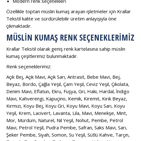
Modern renk seçenekleri
Özellikle toptan müslin kumaş arayan işletmeler için Krallar
Tekstil kalite ve sürdürülebilir üretim anlayışıyla öne
çıkmaktadır.
MÜSLIN KUMAŞ RENK SEÇENEKLERIMIZ
Krallar Tekstil olarak geniş renk kartelasına sahip müslin
kumaş çeşitlerimiz bulunmaktadır.
Renk seçeneklerimiz:
Açık Bej, Açık Mavi, Açık Sarı, Antrasit, Bebe Mavi, Bej,
Beyaz, Bordo, Çağla Yeşil, Çam Yeşil, Ceviz Yeşil, Çikolata,
Denim Mavi, Eflatun, Ekru, Fuşya, Gri, Haki, Hardal, İndigo
Mavi, Kahverengi, Kapuçino, Kemik, Kiremit, Kırık Beyaz,
Kırmızı, Koyu Bej, Koyu Gri, Koyu Mavi, Koyu Sarı, Koyu
Yeşil, Krem, Lacivert, Lavanta, Lila, Mavi, Menekşe, Mint,
Mor, Mürdüm, Naturel, Nil Yeşil, Nohut, Pembe, Petrol
Mavi, Petrol Yeşil, Pudra Pembe, Safran, Saks Mavi, Sarı,
Şeker Pembe, Siyah, Somon, Su Yeşil, Sütlü Kahve, Tarçın,