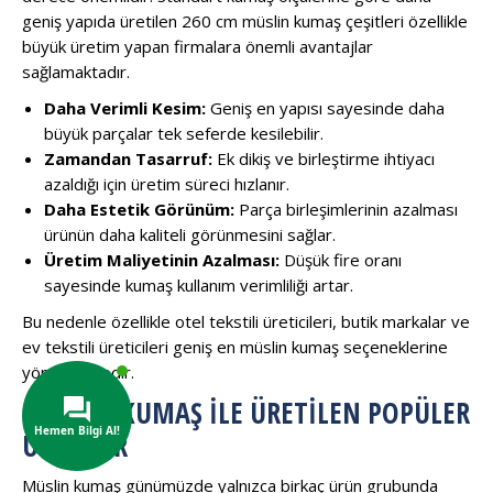
geniş yapıda üretilen 260 cm müslin kumaş çeşitleri özellikle
büyük üretim yapan firmalara önemli avantajlar
sağlamaktadır.
Daha Verimli Kesim:
Geniş en yapısı sayesinde daha
büyük parçalar tek seferde kesilebilir.
Zamandan Tasarruf:
Ek dikiş ve birleştirme ihtiyacı
azaldığı için üretim süreci hızlanır.
Daha Estetik Görünüm:
Parça birleşimlerinin azalması
ürünün daha kaliteli görünmesini sağlar.
Üretim Maliyetinin Azalması:
Düşük fire oranı
sayesinde kumaş kullanım verimliliği artar.
Bu nedenle özellikle otel tekstili üreticileri, butik markalar ve
ev tekstili üreticileri geniş en müslin kumaş seçeneklerine
yönelmektedir.
MÜSLIN KUMAŞ ILE ÜRETILEN POPÜLER
ÜRÜNLER
Müslin kumaş günümüzde yalnızca birkaç ürün grubunda