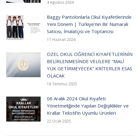
4 Ağustos 2026
Baggy Pantolonlarla Okul Kıyafetlerinde
Yeni Dönem | Türkiye’nin Bir Numaralı
Satıcısı, İmalatçısı ve Toptancısı
17 Haziran 2026
ÖZEL OKUL ÖĞRENCİ KIYAFETLERİNİN
BELİRLENMESİNDE VELİLERE “MALİ
YÜK GETİRMEYECEK” KRİTERLER ESAS
OLACAK
18 Temmuz 2025
06 Aralık 2024 Okul Kıyafeti
Yönetmeliğinde Yapılan Değişiklikler ve
Krallar Tekstil’in Uyumlu Ürünleri
22 Ocak 2025