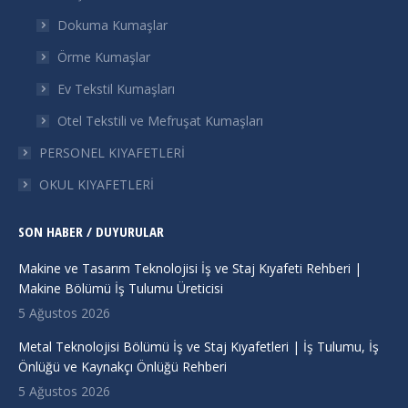
new
new
new
new
Dokuma Kumaşlar
window
window
window
window
Örme Kumaşlar
Ev Tekstil Kumaşları
Otel Tekstili ve Mefruşat Kumaşları
PERSONEL KIYAFETLERİ
OKUL KIYAFETLERİ
SON HABER / DUYURULAR
Makine ve Tasarım Teknolojisi İş ve Staj Kıyafeti Rehberi |
Makine Bölümü İş Tulumu Üreticisi
5 Ağustos 2026
Metal Teknolojisi Bölümü İş ve Staj Kıyafetleri | İş Tulumu, İş
Önlüğü ve Kaynakçı Önlüğü Rehberi
5 Ağustos 2026