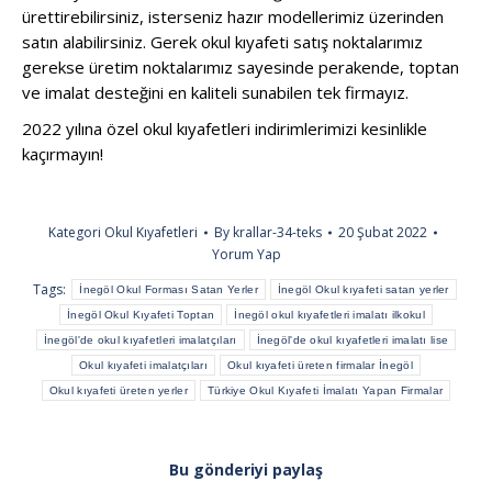
ürettirebilirsiniz, isterseniz hazır modellerimiz üzerinden
satın alabilirsiniz. Gerek okul kıyafeti satış noktalarımız
gerekse üretim noktalarımız sayesinde perakende, toptan
ve imalat desteğini en kaliteli sunabilen tek firmayız.
2022 yılına özel okul kıyafetleri indirimlerimizi kesinlikle
kaçırmayın!
Kategori
Okul Kıyafetleri
By
krallar-34-teks
20 Şubat 2022
Yorum Yap
Tags:
İnegöl Okul Forması Satan Yerler
İnegöl Okul kıyafeti satan yerler
İnegöl Okul Kıyafeti Toptan
İnegöl okul kıyafetleri imalatı ilkokul
İnegöl'de okul kıyafetleri imalatçıları
İnegöl'de okul kıyafetleri imalatı lise
Okul kıyafeti imalatçıları
Okul kıyafeti üreten firmalar İnegöl
Okul kıyafeti üreten yerler
Türkiye Okul Kıyafeti İmalatı Yapan Firmalar
Bu gönderiyi paylaş