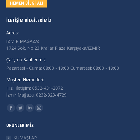
HEMEN BİLGİ AL!
İLETIŞIM BILGILERIMIZ
Adres:
İZMİR MAĞAZA:
1724 Sok. No:23 Krallar Plaza Karşıyaka/İZMİR
Çalışma Saatlerimiz
Pazartesi - Cuma: 08:00 - 19:00 Cumartesi: 08:00 - 19:00
Müşteri Hizmetleri:
Hızlı İletişim: 0532-431-2072
İzmir Mağaza: 0232-323-4729
Find us on:
Facebook
Twitter
Linkedin
Instagram
page
page
page
page
ÜRÜNLERIMIZ
opens
opens
opens
opens
in
in
in
in
KUMAŞLAR