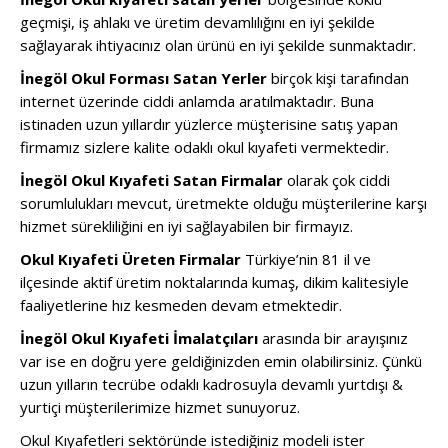
geçmişi, iş ahlakı ve üretim devamlılığını en iyi şekilde
sağlayarak ihtiyacınız olan ürünü en iyi şekilde sunmaktadır.
İnegöl Okul Forması Satan Yerler
birçok kişi tarafından
internet üzerinde ciddi anlamda aratılmaktadır. Buna
istinaden uzun yıllardır yüzlerce müşterisine satış yapan
firmamız sizlere kalite odaklı okul kıyafeti vermektedir.
İnegöl Okul Kıyafeti Satan Firmalar
olarak çok ciddi
sorumlulukları mevcut, üretmekte olduğu müşterilerine karşı
hizmet sürekliliğini en iyi sağlayabilen bir firmayız.
Okul Kıyafeti Üreten Firmalar
Türkiye’nin 81 il ve
ilçesinde aktif üretim noktalarında kumaş, dikim kalitesiyle
faaliyetlerine hız kesmeden devam etmektedir.
İnegöl Okul Kıyafeti İmalatçıları
arasında bir arayışınız
var ise en doğru yere geldiğinizden emin olabilirsiniz. Çünkü
uzun yılların tecrübe odaklı kadrosuyla devamlı yurtdışı &
yurtiçi müşterilerimize hizmet sunuyoruz.
Okul Kıyafetleri sektöründe istediğiniz modeli ister