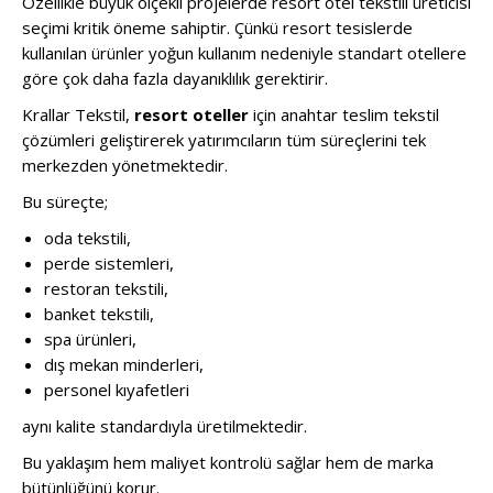
Özellikle büyük ölçekli projelerde resort otel tekstili üreticisi
seçimi kritik öneme sahiptir. Çünkü resort tesislerde
kullanılan ürünler yoğun kullanım nedeniyle standart otellere
göre çok daha fazla dayanıklılık gerektirir.
Krallar Tekstil,
resort oteller
için anahtar teslim tekstil
çözümleri geliştirerek yatırımcıların tüm süreçlerini tek
merkezden yönetmektedir.
Bu süreçte;
oda tekstili,
perde sistemleri,
restoran tekstili,
banket tekstili,
spa ürünleri,
dış mekan minderleri,
personel kıyafetleri
aynı kalite standardıyla üretilmektedir.
Bu yaklaşım hem maliyet kontrolü sağlar hem de marka
bütünlüğünü korur.