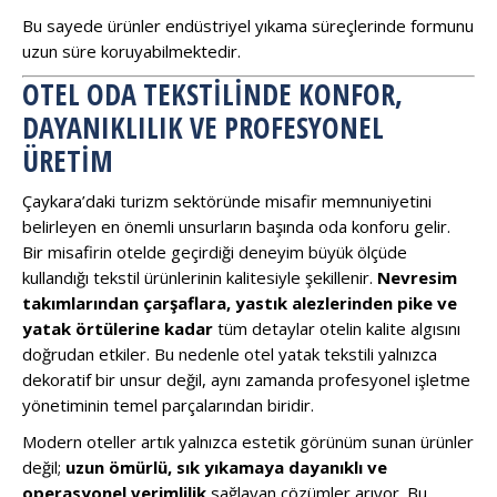
Bu sayede ürünler endüstriyel yıkama süreçlerinde formunu
uzun süre koruyabilmektedir.
OTEL ODA TEKSTILINDE KONFOR,
DAYANIKLILIK VE PROFESYONEL
ÜRETIM
Çaykara’daki turizm sektöründe misafir memnuniyetini
belirleyen en önemli unsurların başında oda konforu gelir.
Bir misafirin otelde geçirdiği deneyim büyük ölçüde
kullandığı tekstil ürünlerinin kalitesiyle şekillenir.
Nevresim
takımlarından çarşaflara, yastık alezlerinden pike ve
yatak örtülerine kadar
tüm detaylar otelin kalite algısını
doğrudan etkiler. Bu nedenle otel yatak tekstili yalnızca
dekoratif bir unsur değil, aynı zamanda profesyonel işletme
yönetiminin temel parçalarından biridir.
Modern oteller artık yalnızca estetik görünüm sunan ürünler
değil;
uzun ömürlü, sık yıkamaya dayanıklı ve
operasyonel verimlilik
sağlayan çözümler arıyor. Bu