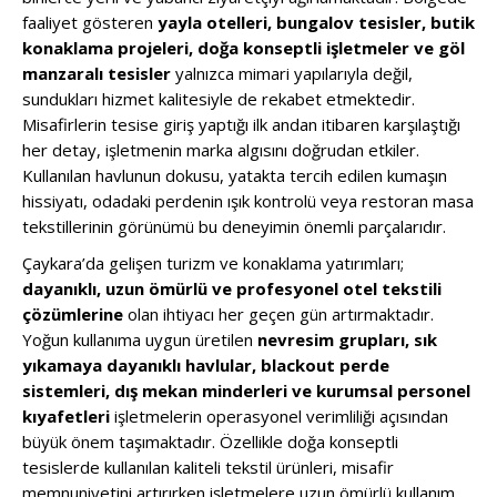
faaliyet gösteren
yayla otelleri, bungalov tesisler, butik
konaklama projeleri, doğa konseptli işletmeler ve göl
manzaralı tesisler
yalnızca mimari yapılarıyla değil,
sundukları hizmet kalitesiyle de rekabet etmektedir.
Misafirlerin tesise giriş yaptığı ilk andan itibaren karşılaştığı
her detay, işletmenin marka algısını doğrudan etkiler.
Kullanılan havlunun dokusu, yatakta tercih edilen kumaşın
hissiyatı, odadaki perdenin ışık kontrolü veya restoran masa
tekstillerinin görünümü bu deneyimin önemli parçalarıdır.
Çaykara’da gelişen turizm ve konaklama yatırımları;
dayanıklı, uzun ömürlü ve profesyonel otel tekstili
çözümlerine
olan ihtiyacı her geçen gün artırmaktadır.
Yoğun kullanıma uygun üretilen
nevresim grupları, sık
yıkamaya dayanıklı havlular, blackout perde
sistemleri, dış mekan minderleri ve kurumsal personel
kıyafetleri
işletmelerin operasyonel verimliliği açısından
büyük önem taşımaktadır. Özellikle doğa konseptli
tesislerde kullanılan kaliteli tekstil ürünleri, misafir
memnuniyetini artırırken işletmelere uzun ömürlü kullanım