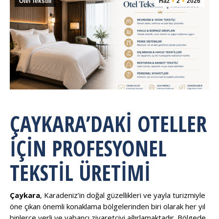
Otel Tekstili
Haz
2
2026
ÇAYKARA’DAKI OTELLER
İÇIN PROFESYONEL
TEKSTIL ÜRETIMI
Çaykara
, Karadeniz’in doğal güzellikleri ve yayla turizmiyle
öne çıkan önemli konaklama bölgelerinden biri olarak her yıl
binlerce yerli ve yabancı ziyaretçiyi ağırlamaktadır. Bölgede