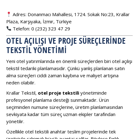
Adres: Donanmacı Mahallesi, 1724. Sokak No:23, Krallar
Plaza, Karşıyaka, İzmir, Türkiye
Telefon: 0 (232) 323 47 29
OTEL AÇILIŞI VE PROJE SÜREÇLERINDE
TEKSTIL YÖNETIMI
Yeni otel yatırımlarında en önemli süreçlerden biri otel açılışı
tekstil tedariki planlamasıdır. Çünkü yanlış planlanan satın
alma süreçleri ciddi zaman kaybına ve maliyet artışına
neden olabilir.
Krallar Tekstil,
otel proje tekstili
yönetiminde
profesyonel planlama desteği sunmaktadır. Ürün
seçiminden numune süreçlerine, üretim planlamasından
sevkiyata kadar tüm süreç uzman ekipler tarafından
yönetilir.
Özellikle otel tekstili anahtar teslim projelerinde tek
üreticiyle çalışmak büyük avantaj sağlar. Böylece farklı