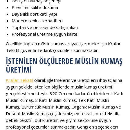
Geniş en kumaş seçeneği
Premium kalite dokuma
Dayanıklı dört katlı yapı
Modern renk alternatifleri
Toptan ve perakende satış imkanı
Profesyonel üretime uygun kalite
Özellikle toptan müslin kumaş arayan işletmeler için Krallar
Tekstil güvenilir tedarik çözümleri sunmaktadır.
İSTENILEN ÖLÇÜLERDE MÜSLIN KUMAŞ
ÜRETIMI
Krallar Tekstil
olarak işletmelerin ve üreticilerin ihtiyaçlarına
uygun şekilde istenilen ölçülerde müslin kumaş üretimi
gerçekleştirmekteyiz. 320 Cm ene kadar üretilebilen 4 Katlı
Müslin Kumaş, 2 Katlı Müslin Kumaş, Tek Katlı Müslin
Kumaş, Bürümcük Müslin Kumaş, Organik Müslin Kumaş ve
Desenli Müslin Kumaş çeşitlerimiz; ev tekstili, otel tekstili,
bebek tekstili, butik üretim ve giyim sektörüne uygun
profesyonel çözümler sunmaktadır. Geniş en seçenekleri