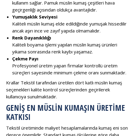
kullanım sağlar. Pamuk müslin kumaş çeşitleri hava
geçirgenliği açısından oldukça avantajlıdır.
Yumuşaklık Seviyesi
Kaliteli müslin kumaş elde edildiğinde yumuşak hissedilir
ancak aşırı ince ve zayıf yapıda olmamalıdır.
Renk Dayanıklılığı
Kaliteli boyama işlemi yapılan müslin kumaş ürünleri
yıkama sonrasında renk kaybı yaşamaz.
Çekme Payı
Profesyonel üretim yapan firmalar kontrollü üretim
süreçleri sayesinde minimum çekme oranı sunmaktadır.
Krallar Tekstil tarafından üretilen dört katlı müslin kumaş
seçenekleri kalite kontrol süreçlerinden geçirilerek
kullanıcıya sunulmaktadır.
GENIŞ EN MÜSLIN KUMAŞIN ÜRETIME
KATKISI
Tekstil üretiminde maliyet hesaplamalarında kumaş eni son
derece önemlidir. Standart kumaş ölçülerine göre daha