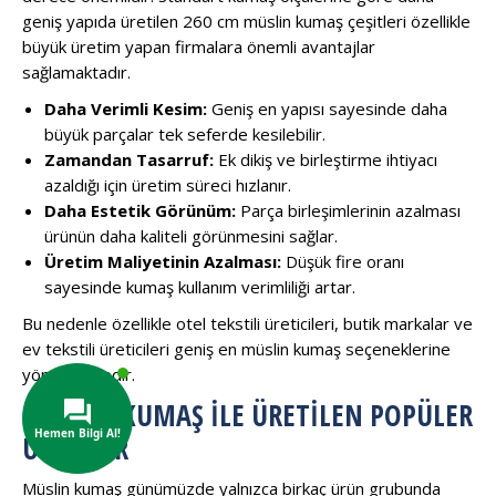
geniş yapıda üretilen 260 cm müslin kumaş çeşitleri özellikle
büyük üretim yapan firmalara önemli avantajlar
sağlamaktadır.
Daha Verimli Kesim:
Geniş en yapısı sayesinde daha
büyük parçalar tek seferde kesilebilir.
Zamandan Tasarruf:
Ek dikiş ve birleştirme ihtiyacı
azaldığı için üretim süreci hızlanır.
Daha Estetik Görünüm:
Parça birleşimlerinin azalması
ürünün daha kaliteli görünmesini sağlar.
Üretim Maliyetinin Azalması:
Düşük fire oranı
sayesinde kumaş kullanım verimliliği artar.
Bu nedenle özellikle otel tekstili üreticileri, butik markalar ve
ev tekstili üreticileri geniş en müslin kumaş seçeneklerine
yönelmektedir.
MÜSLIN KUMAŞ ILE ÜRETILEN POPÜLER
ÜRÜNLER
Müslin kumaş günümüzde yalnızca birkaç ürün grubunda