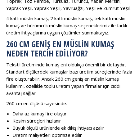
Toprak, Toz Pembe, Turkuaz, Turuncu, Yaban Mersini,
Yaprak Yeşil, Yaprak Yeşili, Yavruağzı, Yeşil ve Zümrüt Yeşil.
4 katlı müslin kumaş, 2 katlı müslin kumaş, tek katlı müslin
kumaş ve bürümcük müslin kumaş seçeneklerimiz ile farklı
üretim ihtiyaçlarına uygun çözümler sunmaktayız.
260 CM GENIŞ EN MÜSLIN KUMAŞ
NEDEN TERCIH EDILIYOR?
Tekstil üretiminde kumaş eni oldukça önemli bir detaydır.
Standart ölçülerdeki kumaşlar bazı üretim süreçlerinde fazla
fire oluşturabilir. Ancak 260 cm geniş en müslin kumaş
kullanımı, özellikle toplu üretim yapan firmalar için ciddi
avantaj sağlar.
260 cm en ölçüsü sayesinde:
Daha az kumaş fire oluşur
Kesim süreçleri hızlanır
Büyük ölçülü ürünlerde ek dikiş ihtiyacı azalır
Üretim maliyetleri optimize edilir