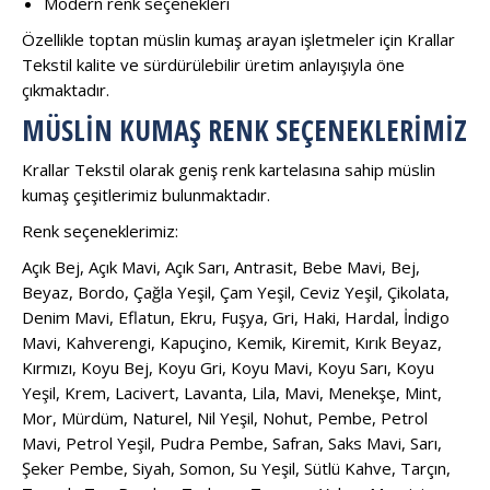
Modern renk seçenekleri
Özellikle toptan müslin kumaş arayan işletmeler için Krallar
Tekstil kalite ve sürdürülebilir üretim anlayışıyla öne
çıkmaktadır.
MÜSLIN KUMAŞ RENK SEÇENEKLERIMIZ
Krallar Tekstil olarak geniş renk kartelasına sahip müslin
kumaş çeşitlerimiz bulunmaktadır.
Renk seçeneklerimiz:
Açık Bej, Açık Mavi, Açık Sarı, Antrasit, Bebe Mavi, Bej,
Beyaz, Bordo, Çağla Yeşil, Çam Yeşil, Ceviz Yeşil, Çikolata,
Denim Mavi, Eflatun, Ekru, Fuşya, Gri, Haki, Hardal, İndigo
Mavi, Kahverengi, Kapuçino, Kemik, Kiremit, Kırık Beyaz,
Kırmızı, Koyu Bej, Koyu Gri, Koyu Mavi, Koyu Sarı, Koyu
Yeşil, Krem, Lacivert, Lavanta, Lila, Mavi, Menekşe, Mint,
Mor, Mürdüm, Naturel, Nil Yeşil, Nohut, Pembe, Petrol
Mavi, Petrol Yeşil, Pudra Pembe, Safran, Saks Mavi, Sarı,
Şeker Pembe, Siyah, Somon, Su Yeşil, Sütlü Kahve, Tarçın,