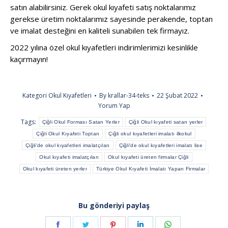
satın alabilirsiniz. Gerek okul kıyafeti satış noktalarımız
gerekse üretim noktalarımız sayesinde perakende, toptan
ve imalat desteğini en kaliteli sunabilen tek firmayız.
2022 yılına özel okul kıyafetleri indirimlerimizi kesinlikle
kaçırmayın!
Kategori
Okul Kıyafetleri
By
krallar-34-teks
22 Şubat 2022
Yorum Yap
Tags:
Çiğli Okul Forması Satan Yerler
Çiğli Okul kıyafeti satan yerler
Çiğli Okul Kıyafeti Toptan
Çiğli okul kıyafetleri imalatı ilkokul
Çiğli'de okul kıyafetleri imalatçıları
Çiğli'de okul kıyafetleri imalatı lise
Okul kıyafeti imalatçıları
Okul kıyafeti üreten firmalar Çiğli
Okul kıyafeti üreten yerler
Türkiye Okul Kıyafeti İmalatı Yapan Firmalar
Bu gönderiyi paylaş
Share
Share
Share
Share
Share