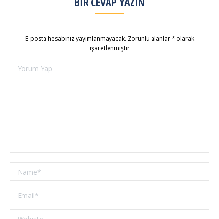
BIR CEVAP YAZIN
E-posta hesabınız yayımlanmayacak. Zorunlu alanlar
*
olarak
işaretlenmiştir
Yorum Yap
Name *
Email *
Website