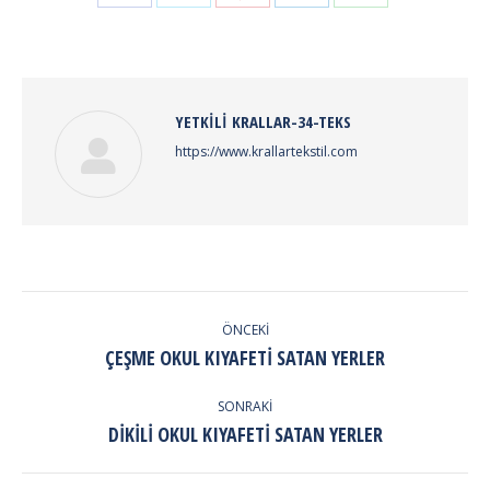
on
on
on
on
on
Facebook
Twitter
Pinterest
LinkedIn
WhatsApp
YETKILI
KRALLAR-34-TEKS
https://www.krallartekstil.com
POST
NAVIGATION
ÖNCEKI
Previous
ÇEŞME OKUL KIYAFETI SATAN YERLER
post:
SONRAKI
Next
DIKILI OKUL KIYAFETI SATAN YERLER
post: