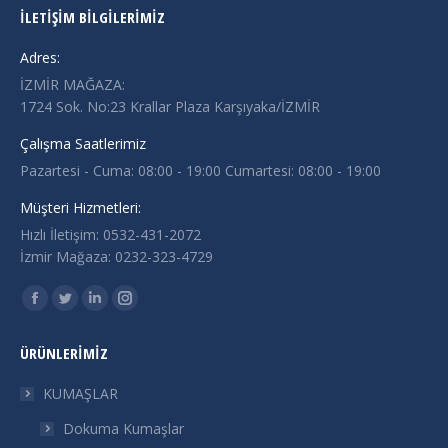
İLETIŞIM BILGILERIMIZ
Adres:
İZMİR MAĞAZA:
1724 Sok. No:23 Krallar Plaza Karşıyaka/İZMİR
Çalışma Saatlerimiz
Pazartesi - Cuma: 08:00 - 19:00 Cumartesi: 08:00 - 19:00
Müşteri Hizmetleri:
Hızlı İletişim: 0532-431-2072
İzmir Mağaza: 0232-323-4729
Find us on:
Facebook
Twitter
Linkedin
Instagram
page
page
page
page
ÜRÜNLERIMIZ
opens
opens
opens
opens
in
in
in
in
KUMAŞLAR
new
new
new
new
Dokuma Kumaşlar
window
window
window
window