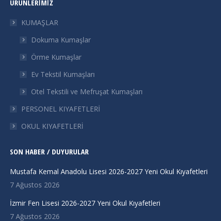
ÜRÜNLERIMIZ
opens
opens
opens
opens
in
in
in
in
KUMAŞLAR
new
new
new
new
Dokuma Kumaşlar
window
window
window
window
Örme Kumaşlar
Ev Tekstil Kumaşları
Otel Tekstili ve Mefruşat Kumaşları
PERSONEL KIYAFETLERİ
OKUL KIYAFETLERİ
SON HABER / DUYURULAR
Mustafa Kemal Anadolu Lisesi 2026-2027 Yeni Okul Kıyafetleri
7 Ağustos 2026
İzmir Fen Lisesi 2026-2027 Yeni Okul Kıyafetleri
7 Ağustos 2026