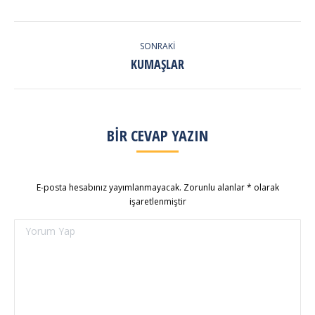
ALBUM
NAVIGATION
SONRAKI
Next
KUMAŞLAR
album:
BIR CEVAP YAZIN
E-posta hesabınız yayımlanmayacak. Zorunlu alanlar
*
olarak
işaretlenmiştir
Yorum Yap