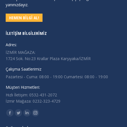
yanınızdayız.
HEMEN BİLGİ AL!
İLETIŞIM BILGILERIMIZ
Adres:
İZMİR MAĞAZA:
1724 Sok. No:23 Krallar Plaza Karşıyaka/İZMİR
Çalışma Saatlerimiz
Pazartesi - Cuma: 08:00 - 19:00 Cumartesi: 08:00 - 19:00
Müşteri Hizmetleri:
Hızlı İletişim: 0532-431-2072
İzmir Mağaza: 0232-323-4729
Find us on:
Facebook
Twitter
Linkedin
Instagram
page
page
page
page