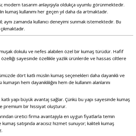
ı; modern tasarım anlayışıyla oldukça uyumlu görünmektedir.
lin kumaş kullanımı her geçen yıl daha da artmaktadır.
ğil; aynı zamanda kullanıcı deneyimi sunmak istemektedir. Bu
çıkmaktadır.
umuşak dokulu ve nefes alabilen özel bir kumaş türüdür. Hafif
özelliği sayesinde özellikle yazlık ürünlerde ve hassas ciltlere
nümüzde dört katlı müslin kumaş seçenekleri daha dayanıklı ve
 kumaşın hem dayanıklılığını hem de kullanım alanlarını
dört katlı yapı büyük avantaj sağlar. Çünkü bu yapı sayesinde kumaş
e premium bir hissiyat oluşturur.
larından üretici firma avantajıyla en uygun fiyatlarla temin
e kumaş satışında aracısız hizmet sunuyor; kaliteli kumaş
z.