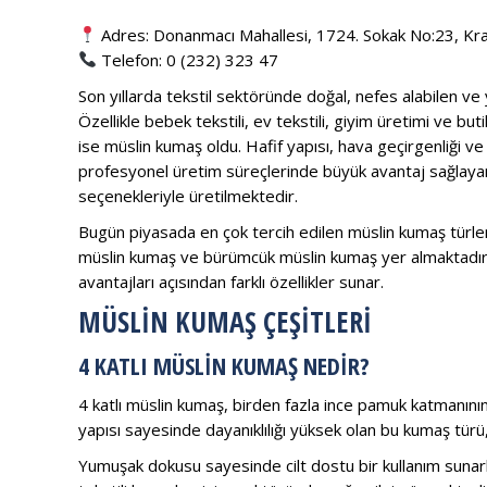
Adres: Donanmacı Mahallesi, 1724. Sokak No:23, Krall
Telefon: 0 (232) 323 47
Son yıllarda tekstil sektöründe doğal, nefes alabilen ve
Özellikle bebek tekstili, ev tekstili, giyim üretimi ve bu
ise müslin kumaş oldu. Hafif yapısı, hava geçirgenliği
profesyonel üretim süreçlerinde büyük avantaj sağlayan
seçenekleriyle üretilmektedir.
Bugün piyasada en çok tercih edilen müslin kumaş türleri
müslin kumaş ve bürümcük müslin kumaş yer almaktadır. H
avantajları açısından farklı özellikler sunar.
MÜSLİN KUMAŞ ÇEŞİTLERİ
4 KATLI MÜSLIN KUMAŞ NEDIR?
4 katlı müslin kumaş, birden fazla ince pamuk katmanının 
yapısı sayesinde dayanıklılığı yüksek olan bu kumaş türü
Yumuşak dokusu sayesinde cilt dostu bir kullanım suna