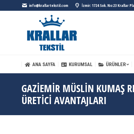
info@krallartekstil.com
İzmir: 1724 Sok. No:23 Krallar P
ANA SAYFA
KURUMSAL
ÜRÜNLER
ANA SAYFA
KURUMSAL
ÜRÜNLER
GAZIEMIR MÜSLIN KUMAŞ R
ÜRETICI AVANTAJLARI