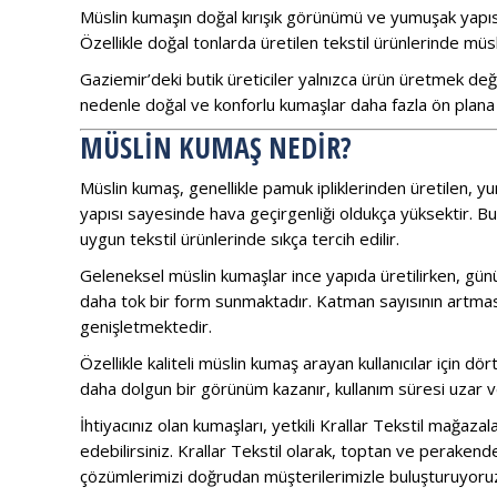
Müslin kumaşın doğal kırışık görünümü ve yumuşak yapıs
Özellikle doğal tonlarda üretilen tekstil ürünlerinde müs
Gaziemir’deki butik üreticiler yalnızca ürün üretmek de
nedenle doğal ve konforlu kumaşlar daha fazla ön plana 
MÜSLIN KUMAŞ NEDIR?
Müslin kumaş, genellikle pamuk ipliklerinden üretilen, y
yapısı sayesinde hava geçirgenliği oldukça yüksektir. Bu 
uygun tekstil ürünlerinde sıkça tercih edilir.
Geleneksel müslin kumaşlar ince yapıda üretilirken, gü
daha tok bir form sunmaktadır. Katman sayısının artması
genişletmektedir.
Özellikle kaliteli müslin kumaş arayan kullanıcılar için 
daha dolgun bir görünüm kazanır, kullanım süresi uzar v
İhtiyacınız olan kumaşları, yetkili Krallar Tekstil mağaza
edebilirsiniz. Krallar Tekstil olarak, toptan ve perakend
çözümlerimizi doğrudan müşterilerimizle buluşturuyoru