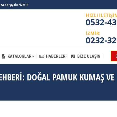
laza Karşıyaka/İZMİR
KATALOGLAR
HABERLER
BIZE ULAŞIN
HIZLI İLETİŞİ
0532-43
İZMİR:
0232-32
KATALOGLAR
HABERLER
BIZE ULAŞIN
EHBERI: DOĞAL PAMUK KUMAŞ VE