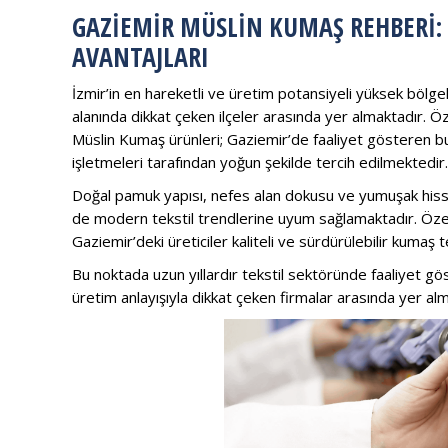
GAZIEMIR MÜSLIN KUMAŞ REHBERI:
AVANTAJLARI
İzmir’in en hareketli ve üretim potansiyeli yüksek bölgel
alanında dikkat çeken ilçeler arasında yer almaktadır. Özel
Müslin Kumaş ürünleri; Gaziemir’de faaliyet gösteren buti
işletmeleri tarafından yoğun şekilde tercih edilmektedir.
Doğal pamuk yapısı, nefes alan dokusu ve yumuşak his
de modern tekstil trendlerine uyum sağlamaktadır. Özel
Gaziemir’deki üreticiler kaliteli ve sürdürülebilir kuma
Bu noktada uzun yıllardır tekstil sektöründe faaliyet g
üretim anlayışıyla dikkat çeken firmalar arasında yer alm