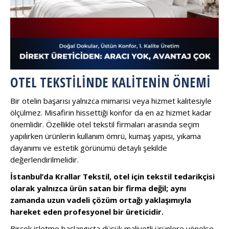
OTEL TEKSTILINDE KALITENIN ÖNEMI
Bir otelin başarısı yalnızca mimarisi veya hizmet kalitesiyle
ölçülmez. Misafirin hissettiği konfor da en az hizmet kadar
önemlidir. Özellikle otel tekstil firmaları arasında seçim
yapılırken ürünlerin kullanım ömrü, kumaş yapısı, yıkama
dayanımı ve estetik görünümü detaylı şekilde
değerlendirilmelidir.
İstanbul’da Krallar Tekstil, otel için tekstil tedarikçisi
olarak yalnızca ürün satan bir firma değil; aynı
zamanda uzun vadeli çözüm ortağı yaklaşımıyla
hareket eden profesyonel bir üreticidir.
Birçok işletme başlangıçta düşük maliyetli ürünlere yönelse