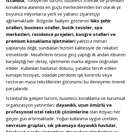
İstanbul
, Türkiye’nin turizm, business otelcilik ve premium
konaklama alanında en güçlü merkezlerinden biri olarak yıl
boyunca milyonlarca yerli ve yabancı ziyaretçiyi
ağırlamaktadır. Bölgede faaliyet gösteren
lüks şehir
otelleri, business oteller, butik tesisler, spa
merkezleri, residence projeleri, kongre otelleri ve
premium konaklama işletmeleri
yalnızca mimari
yapılarıyla değil, sundukları hizmet kalitesiyle de rekabet
etmektedir. Misafirlerin tesise giriş yaptığı ilk andan itibaren
karşılaştığı her detay, işletmenin marka algısını doğrudan
etkiler. Kullanılan havlunun dokusu, yatakta tercih edilen
kumaşın hissiyatı, odadaki perdenin ışık kontrolü veya
restoran masa tekstillerinin görünümü bu deneyimin önemli
parçalarıdır.
İstanbul’da gelişen turizm, business konaklama ve kurumsal
organizasyon yatırımları;
dayanıklı, uzun ömürlü ve
profesyonel otel tekstili çözümlerine
olan ihtiyacı her
geçen gün artırmaktadır. Yoğun kullanıma uygun üretilen
nevresim grupları, sık yıkamaya dayanıklı havlular,