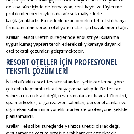
de kısa süre içinde deformasyon, renk kaybı ve tüylenme
problemleri nedeniyle daha yüksek maliyetlerle
karşılaşmaktadır. Bu nedenle uzun ömürlü otel tekstili hangi
firmadan alınır sorusu otel yatırımcıları için büyük önem taşır.
Krallar Tekstil üretim süreçlerinde endüstriyel kullanıma
uygun kumaş yapıları tercih ederek sık yıkamaya dayanıklı
otel tekstili çözümleri geliştirmektedir.
RESORT OTELLER İÇIN PROFESYONEL
TEKSTIL ÇÖZÜMLERI
İstanbul’daki resort tesisler standart şehir otellerine göre
çok daha kapsamlı tekstil ihtiyaçlarına sahiptir. Bir tesiste
yalnızca oda tekstili değil; restoran alanları, havuz bölümleri,
spa merkezleri, organizasyon salonları, personel alanları ve
dış mekan kullanımına yönelik ürünler de profesyonel şekilde
planlanmalıdır.
Krallar Tekstil bu süreçlerde yalnızca üretici olarak değil,
aynı zamanda çözüm ortağı olarak hareket etmektedir.