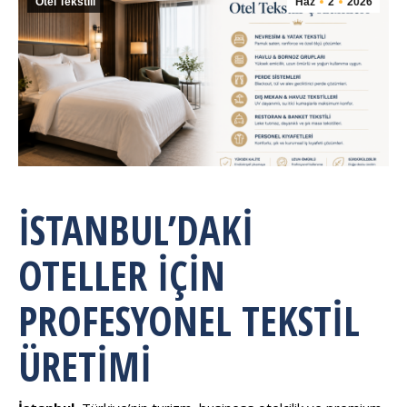
Otel Tekstili
Haz
2
2026
İSTANBUL’DAKI
OTELLER İÇIN
PROFESYONEL TEKSTIL
ÜRETIMI