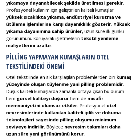
yıkamaya dayanabilecek şekilde üretilmesi gerekir
.
Profesyonel kullanım için geliştirilen kaliteli kumaşlar;
yüksek sıcaklıkta yıkama, endüstriyel kurutma ve
ütüleme işlemlerine karşı dayanıklılık gösterir
.
Yüksek
yıkama dayanımına sahip ürünler
, uzun süre ilk günkü
görünümünü koruyarak işletmelerin
tekstil yenileme
maliyetlerini azaltır
.
PILLING YAPMAYAN KUMAŞLARIN OTEL
TEKSTILINDEKI ÖNEMI
Otel tekstilinde en sık karşılaşılan problemlerden biri
kumaş
yüzeyinde oluşan tüylenme yani pilling problemidir
.
Düşük kaliteli kumaşlarda zamanla ortaya çıkan bu durum
hem
görsel kaliteyi düşürür
hem de
misafir
memnuniyetini olumsuz etkiler
. Profesyonel
otel
nevresimlerinde kullanılan kaliteli iplik ve dokuma
teknolojileri sayesinde pilling oluşumu minimum
seviyeye indirilir
. Böylece
nevresim takımları daha
uzun süre yeni görünümünü korur
.