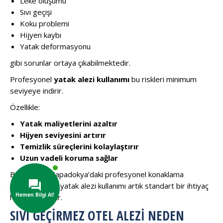
Leke oluşumu
Sıvı geçişi
Koku problemi
Hijyen kaybı
Yatak deformasyonu
gibi sorunlar ortaya çıkabilmektedir.
Profesyonel
yatak alezi kullanımı
bu riskleri minimum
seviyeye indirir.
Özellikle:
Yatak maliyetlerini azaltır
Hijyen seviyesini artırır
Temizlik süreçlerini kolaylaştırır
Uzun vadeli koruma sağlar
Bu nedenle Kapadokya’daki profesyonel konaklama
işletmelerinde yatak alezi kullanımı artık standart bir ihtiyaç
haline gelmiştir.
SIVI GEÇIRMEZ OTEL ALEZI NEDEN