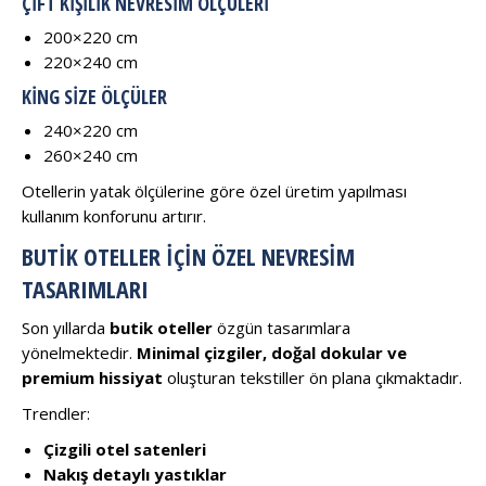
ÇIFT KIŞILIK NEVRESIM ÖLÇÜLERI
200×220 cm
220×240 cm
KING SIZE ÖLÇÜLER
240×220 cm
260×240 cm
Otellerin yatak ölçülerine göre özel üretim yapılması
kullanım konforunu artırır.
BUTIK OTELLER İÇIN ÖZEL NEVRESIM
TASARIMLARI
Son yıllarda
butik oteller
özgün tasarımlara
yönelmektedir.
Minimal çizgiler, doğal dokular ve
premium hissiyat
oluşturan tekstiller ön plana çıkmaktadır.
Trendler:
Çizgili otel satenleri
Nakış detaylı yastıklar