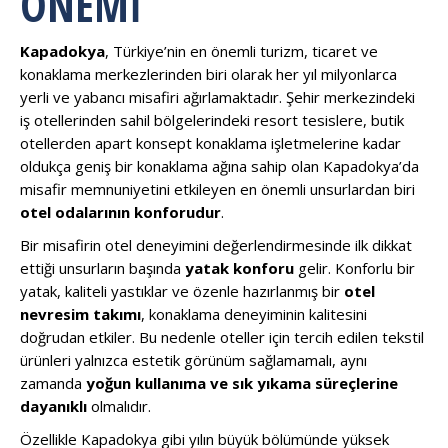
ÖNEMI
Kapadokya
, Türkiye’nin en önemli turizm, ticaret ve
konaklama merkezlerinden biri olarak her yıl milyonlarca
yerli ve yabancı misafiri ağırlamaktadır. Şehir merkezindeki
iş otellerinden sahil bölgelerindeki resort tesislere, butik
otellerden apart konsept konaklama işletmelerine kadar
oldukça geniş bir konaklama ağına sahip olan Kapadokya’da
misafir memnuniyetini etkileyen en önemli unsurlardan biri
otel odalarının konforudur
.
Bir misafirin otel deneyimini değerlendirmesinde ilk dikkat
ettiği unsurların başında
yatak konforu
gelir. Konforlu bir
yatak, kaliteli yastıklar ve özenle hazırlanmış bir
otel
nevresim takımı
, konaklama deneyiminin kalitesini
doğrudan etkiler. Bu nedenle oteller için tercih edilen tekstil
ürünleri yalnızca estetik görünüm sağlamamalı, aynı
zamanda
yoğun kullanıma ve sık yıkama süreçlerine
dayanıklı
olmalıdır.
Özellikle Kapadokya gibi yılın büyük bölümünde yüksek