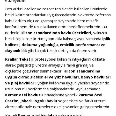
etkileyebilir.
Beş yıldızlı oteller ve resort tesislerde kullanılan ürünlerde
belirli kalite standartları uygulanmaktadır. Sektörde referans
kabul edilen ölçü ve gramajlar sayesinde hem misafir
konforu hem de uzun kullanım ömrü hedeflenmektedir. Bu
nedenle
Hilton standardında havlu üreticileri
, yalnızca
belirli ölçülerde üretim yapmakla kalmaz; aynı zamanda
iplik
kalitesi, dokuma yoğunluğu, emicilik performansı ve
dayanıklılık
gibi birçok teknik detaya da önem verir.
Krallar Tekstil
, profesyonel kullanım ihtiyaçlarını dikkate
alarak geliştirdiği üretim anlayışıyla farklı gramaj ve
ölçülerde çözümler sunmaktadır.
Hilton standardına
uygun
olarak üretilen
el ve yüz havluları, banyo havluları
ve plaj havluları
, yoğun kullanıma uygun yapıları sayesinde
uzun ömürlü performans sağlamaktadır. Aynı zamanda
Kemer otel havlusu
ihtiyaçlarına yönelik
kuruma özel
üretim
,
jakarlı logolu havlu
seçenekleri ve farklı üretim
alternatifleriyle işletmelere özel çözümler geliştirilmektedir.
Kaliteli
Kemer otel havluları
yalnızca misafir