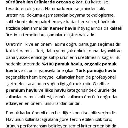
sürdürebilen ürünlerde ortaya çıkar.
Bu kalite ise
tesadüfen oluşmaz. Hammaddenin seçiminden iplik
üretimine, dokuma aşamasından boyama teknolojilerine,
kalite kontrolden paketlemeye kadar her süreç büyük bir
titizlikle planlanmalıdır.
Kemer havlu
ihtiyaçlarında da kaliteli
üretimin temelini bu aşamalar oluşturmaktadır.
Üretimin ilk ve en önemli adımı doğru pamuğun seçilmesidir.
Kaliteli pamuk lifleri, daha yumuşak dokulu, daha dayanıklı ve
daha yüksek emiciliğe sahip ürünlerin üretilmesini sağlar. Bu
nedenle üretimde
%100 pamuk havlu
,
organik pamuk
havlu
ve uzun lif yapısıyla öne çıkan
Türk pamuğu havlu
seçenekleri hem bireysel kullanıcılar hem de profesyonel
işletmeler tarafından yoğun ilgi görmektedir. Özellikle
premium havlu
ve
lüks havlu
kategorisindeki ürünlerde
kullanılan pamuk kalitesi, ürünün kullanım ömrünü doğrudan
etkileyen en önemli unsurlardan biridir.
Pamuk kadar önemli olan bir diğer konu ise iplik seçimidir.
Havlunun kullanılacağı alana göre tercih edilen iplik türü,
ürünün performansını belirleyen temel kriterlerden biridir.