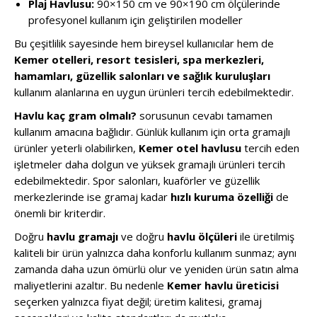
Plaj Havlusu:
90×150 cm ve 90×190 cm ölçülerinde
profesyonel kullanım için geliştirilen modeller
Bu çeşitlilik sayesinde hem bireysel kullanıcılar hem de
Kemer otelleri, resort tesisleri, spa merkezleri,
hamamları, güzellik salonları ve sağlık kuruluşları
kullanım alanlarına en uygun ürünleri tercih edebilmektedir.
Havlu kaç gram olmalı?
sorusunun cevabı tamamen
kullanım amacına bağlıdır. Günlük kullanım için orta gramajlı
ürünler yeterli olabilirken,
Kemer otel havlusu
tercih eden
işletmeler daha dolgun ve yüksek gramajlı ürünleri tercih
edebilmektedir. Spor salonları, kuaförler ve güzellik
merkezlerinde ise gramaj kadar
hızlı kuruma özelliği
de
önemli bir kriterdir.
Doğru
havlu gramajı
ve doğru
havlu ölçüleri
ile üretilmiş
kaliteli bir ürün yalnızca daha konforlu kullanım sunmaz; aynı
zamanda daha uzun ömürlü olur ve yeniden ürün satın alma
maliyetlerini azaltır. Bu nedenle
Kemer havlu üreticisi
seçerken yalnızca fiyat değil; üretim kalitesi, gramaj