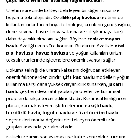
Üretim sürecinde kaliteyi belirleyen bir diğer unsur ise
boyama teknolojisidir. Özellikle
plaj havlusu
üretiminde
kullanılan indanthren boya teknolojisi, ürünlerin güneş ışığına,
deniz suyuna, havuz kimyasallarına ve sık yıkamaya karşı
daha dayanıklı olmasını sağlar. Böylece
renk atmayan
havlu
özelliği uzun süre korunur. Bu durum özellikle
otel
plaj havlusu
,
havuz havlusu
ve yoğun kullanılan turizm
tekstili ürünlerinde işletmelere önemli avantaj sağlar.
Dokuma tekniği de üretim kalitesini doğrudan etkileyen
önemli faktörlerden biridir.
Çift kat havlu
modelleri yoğun
kullanıma karşı daha yüksek dayanıklılık sunarken,
jakarlı
havlu
çeşitleri dekoratif yapılarıyla oteller ve kurumsal
projelerde sıkça tercih edilmektedir. Kurumsal kimliğini ön
plana çıkarmak isteyen işletmeler için
nakışlı havlu
,
bordürlü havlu
,
logolu havlu
ve
özel üretim havlu
seçenekleri marka değerini destekleyen önemli ürün
grupları arasında yer almaktadır.
Kaliteli üretimin son aşaması ise kalite kontroldür. Üretim