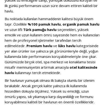
yüksek su emiciliğine sahip, yumuşak dokusunu koruyan ve
ilk günkü performansını uzun süre devam ettiren kaliteli bir
havlu.
Bu noktada kullanılan hammaddenin kalitesi büyük önem
taşır. Özellikle
%100 pamuk havlu
,
organik pamuk havlu
ve uzun lifli
Türk pamuğu havlu
seçenekleri, yüksek
emicilik ve uzun kullanım ömrü sayesinde hem ev kullanıcıları
hem de profesyonel işletmeler tarafından tercih
edilmektedir.
Premium havlu
ve
lüks havlu
kategorisinde
yer alan ürünler ise yalnızca şık görünümleriyle değil, yoğun
kullanımda bile performansını koruyabilmeleriyle öne çıkar.
Günümüzde birçok otel, spa merkezi ve konaklama tesisi
misafir memnuniyetini artırmak amacıyla
otel kalitesinde
havlu
kullanmayı tercih etmektedir.
Bir havlunun yumuşak olması ilk bakışta olumlu bir izlenim
bırakabilir. Ancak gerçek kalite yalnızca ilk kullanımda
hissedilen dokuyla ölçülmez. Yüksek su emiciliği, uzun
ömürlü yapısı, sık yıkamaya karşı dayanıklılığı ve formunu
koruyabilmesi kaliteli bir havlunun en önemli özellikleridir.