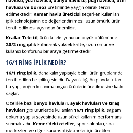
havlusu, yüz havlusu, banyo havlusu, plaj havlusu, otel
havlusu ve bornoz
üretiminde yaygın olarak tercih
edilmektedir.
Kemer havlu üreticisi
seçerken kullanılan
iplik teknolojisinin de değerlendirilmesi, uzun ömürlü ürün
tercih edilmesi açısından önemlidir.
Krallar Tekstil
, ürün koleksiyonunun büyük bölümünde
20/2 ring iplik
kullanarak yüksek kalite, uzun ömür ve
kullanıcı konforunu bir araya getirmektedir.
16/1 RING İPLIK NEDIR?
16/1 ring iplik
, daha kalın yapısıyla belirli ürün gruplarında
tercih edilen bir iplik çeşididir. Dayanıklılığı ön planda tutan
bu yapı, yoğun kullanıma uygun ürünlerin üretilmesine katkı
sağlar.
Özellikle bazı
banyo havluları, ayak havluları ve tıraş
havluları
gibi ürünlerde kullanılan
16/1 ring iplik
, sağlam
dokuma yapısı sayesinde uzun süreli kullanım performansı
sunmaktadır.
Kemer’deki oteller
, spor salonları, spa
merkezleri ve diğer kurumsal işletmeler için üretilen