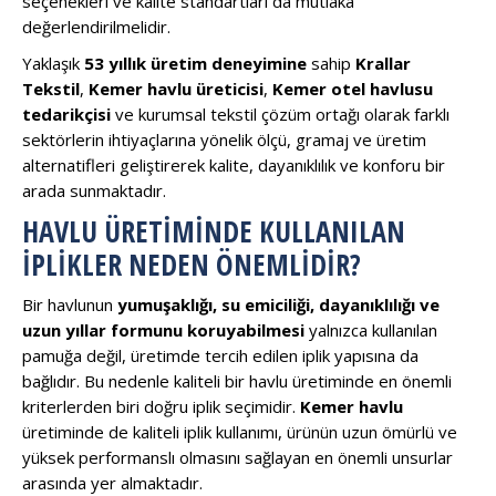
seçenekleri ve kalite standartları da mutlaka
değerlendirilmelidir.
Yaklaşık
53 yıllık üretim deneyimine
sahip
Krallar
Tekstil
,
Kemer havlu üreticisi
,
Kemer otel havlusu
tedarikçisi
ve kurumsal tekstil çözüm ortağı olarak farklı
sektörlerin ihtiyaçlarına yönelik ölçü, gramaj ve üretim
alternatifleri geliştirerek kalite, dayanıklılık ve konforu bir
arada sunmaktadır.
HAVLU ÜRETIMINDE KULLANILAN
İPLIKLER NEDEN ÖNEMLIDIR?
Bir havlunun
yumuşaklığı, su emiciliği, dayanıklılığı ve
uzun yıllar formunu koruyabilmesi
yalnızca kullanılan
pamuğa değil, üretimde tercih edilen iplik yapısına da
bağlıdır. Bu nedenle kaliteli bir havlu üretiminde en önemli
kriterlerden biri doğru iplik seçimidir.
Kemer havlu
üretiminde de kaliteli iplik kullanımı, ürünün uzun ömürlü ve
yüksek performanslı olmasını sağlayan en önemli unsurlar
arasında yer almaktadır.