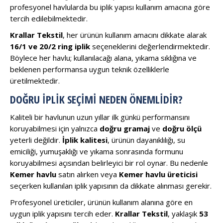
profesyonel havlularda bu iplik yapısı kullanım amacına göre
tercih edilebilmektedir.
Krallar Tekstil
, her ürünün kullanım amacını dikkate alarak
16/1 ve 20/2 ring iplik
seçeneklerini değerlendirmektedir.
Böylece her havlu; kullanılacağı alana, yıkama sıklığına ve
beklenen performansa uygun teknik özelliklerle
üretilmektedir.
DOĞRU İPLIK SEÇIMI NEDEN ÖNEMLIDIR?
Kaliteli bir havlunun uzun yıllar ilk günkü performansını
koruyabilmesi için yalnızca
doğru gramaj
ve
doğru ölçü
yeterli değildir.
İplik kalitesi
, ürünün dayanıklılığı, su
emiciliği, yumuşaklığı ve yıkama sonrasında formunu
koruyabilmesi açısından belirleyici bir rol oynar. Bu nedenle
Kemer havlu
satın alırken veya
Kemer havlu üreticisi
seçerken kullanılan iplik yapısının da dikkate alınması gerekir.
Profesyonel üreticiler, ürünün kullanım alanına göre en
uygun iplik yapısını tercih eder.
Krallar Tekstil
, yaklaşık
53