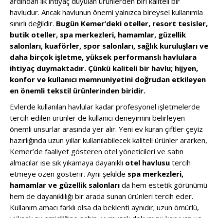
ardından ilk ihtiyaç duyulan ürünlerden biri kaliteli bir
havludur. Ancak havlunun önemi yalnızca bireysel kullanımla
sınırlı değildir.
Bugün Kemer’deki oteller, resort tesisler,
butik oteller, spa merkezleri, hamamlar, güzellik
salonları, kuaförler, spor salonları, sağlık kuruluşları ve
daha birçok işletme, yüksek performanslı havlulara
ihtiyaç duymaktadır. Çünkü kaliteli bir havlu; hijyen,
konfor ve kullanıcı memnuniyetini doğrudan etkileyen
en önemli tekstil ürünlerinden biridir.
Evlerde kullanılan havlular kadar profesyonel işletmelerde
tercih edilen ürünler de kullanıcı deneyimini belirleyen
önemli unsurlar arasında yer alır. Yeni ev kuran çiftler çeyiz
hazırlığında uzun yıllar kullanılabilecek kaliteli ürünler ararken,
Kemer’de faaliyet gösteren otel yöneticileri ve satın
almacılar ise sık yıkamaya dayanıklı
otel havlusu
tercih
etmeye özen gösterir. Aynı şekilde
spa merkezleri,
hamamlar ve güzellik salonları
da hem estetik görünümü
hem de dayanıklılığı bir arada sunan ürünleri tercih eder.
Kullanım amacı farklı olsa da beklenti aynıdır; uzun ömürlü,