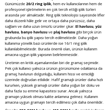
Günümüzde
20/2 ring iplik
, hem ev kullanıcılarının hem de
profesyonel işletmelerin en çok tercih ettiği iplik türleri
arasında yer almaktadır. Ring iplik teknolojisi sayesinde lifler
daha düzenli hâle gelir ve ortaya daha pürüzsüz, daha
sağlam ve daha uzun ömürlü ürünler çıkar.
El havlusu
,
yüz
havlusu
,
banyo havlusu
ve
plaj havlusu
gibi birçok ürün
grubunda bu iplik yapısı tercih edilmektedir. Daha yoğun
kullanıma yönelik bazı ürünlerde ise 16/1 ring iplik
kullanılabilmektedir. Burada önemli olan, ürünün kullanım
amacına uygun iplik yapısının belirlenmesidir.
Üretimin en kritik aşamalarından biri de gramaj seçimidir.
Pek çok kullanıcı yalnızca ürünün görünümüne odaklansa da
gramaj; havlunun dolgunluğu, kullanım hissi ve emiciliği
üzerinde doğrudan etkilidir. Hafif gramajlı ürünler daha hızlı
kururken, yüksek gramajlı ürünler daha yoğun bir doku ve
daha fazla su emme kapasitesi sunar. Ancak yalnızca
gramajın yüksek olması kalite anlamına gelmez. Kullanım
amacına uygun gramajın tercih edilmesi çok daha önemlidir.