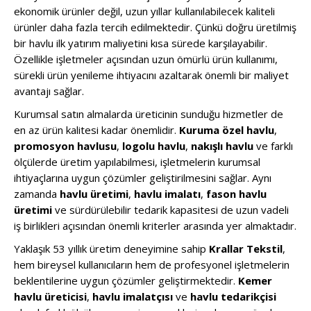
ekonomik ürünler değil, uzun yıllar kullanılabilecek kaliteli
ürünler daha fazla tercih edilmektedir. Çünkü doğru üretilmiş
bir havlu ilk yatırım maliyetini kısa sürede karşılayabilir.
Özellikle işletmeler açısından uzun ömürlü ürün kullanımı,
sürekli ürün yenileme ihtiyacını azaltarak önemli bir maliyet
avantajı sağlar.
Kurumsal satın almalarda üreticinin sunduğu hizmetler de
en az ürün kalitesi kadar önemlidir.
Kuruma özel havlu
,
promosyon havlusu
,
logolu havlu
,
nakışlı havlu
ve farklı
ölçülerde üretim yapılabilmesi, işletmelerin kurumsal
ihtiyaçlarına uygun çözümler geliştirilmesini sağlar. Aynı
zamanda
havlu üretimi
,
havlu imalatı
,
fason havlu
üretimi
ve sürdürülebilir tedarik kapasitesi de uzun vadeli
iş birlikleri açısından önemli kriterler arasında yer almaktadır.
Yaklaşık 53 yıllık üretim deneyimine sahip
Krallar Tekstil
,
hem bireysel kullanıcıların hem de profesyonel işletmelerin
beklentilerine uygun çözümler geliştirmektedir.
Kemer
havlu üreticisi
,
havlu imalatçısı
ve
havlu tedarikçisi