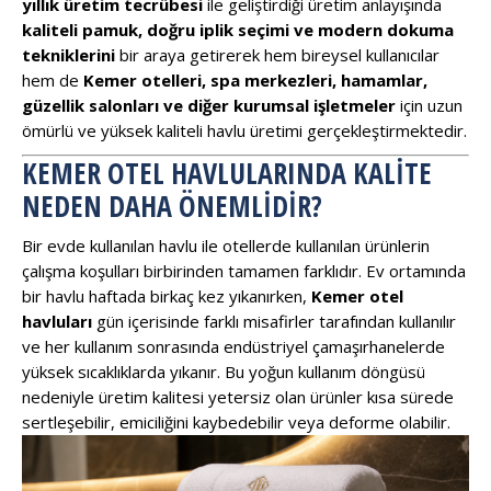
yıllık üretim tecrübesi
ile geliştirdiği üretim anlayışında
kaliteli pamuk, doğru iplik seçimi ve modern dokuma
tekniklerini
bir araya getirerek hem bireysel kullanıcılar
hem de
Kemer otelleri, spa merkezleri, hamamlar,
güzellik salonları ve diğer kurumsal işletmeler
için uzun
ömürlü ve yüksek kaliteli havlu üretimi gerçekleştirmektedir.
KEMER OTEL HAVLULARINDA KALITE
NEDEN DAHA ÖNEMLIDIR?
Bir evde kullanılan havlu ile otellerde kullanılan ürünlerin
çalışma koşulları birbirinden tamamen farklıdır. Ev ortamında
bir havlu haftada birkaç kez yıkanırken,
Kemer otel
havluları
gün içerisinde farklı misafirler tarafından kullanılır
ve her kullanım sonrasında endüstriyel çamaşırhanelerde
yüksek sıcaklıklarda yıkanır. Bu yoğun kullanım döngüsü
nedeniyle üretim kalitesi yetersiz olan ürünler kısa sürede
sertleşebilir, emiciliğini kaybedebilir veya deforme olabilir.