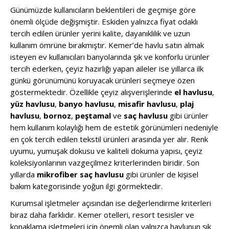
Günümüzde kullanıcıların beklentileri de geçmişe göre
önemli ölçüde değişmiştir. Eskiden yalnızca fiyat odaklı
tercih edilen ürünler yerini kalite, dayanıklılık ve uzun
kullanım ömrüne bırakmıştır. Kemer’de havlu satın almak
isteyen ev kullanıcıları banyolarında şık ve konforlu ürünler
tercih ederken, çeyiz hazırlığı yapan aileler ise yıllarca ilk
günkü görünümünü koruyacak ürünleri seçmeye özen
göstermektedir. Özellikle çeyiz alışverişlerinde
el havlusu
,
yüz havlusu
,
banyo havlusu
,
misafir havlusu
,
plaj
havlusu
,
bornoz
,
peştamal
ve
saç havlusu
gibi ürünler
hem kullanım kolaylığı hem de estetik görünümleri nedeniyle
en çok tercih edilen tekstil ürünleri arasında yer alır. Renk
uyumu, yumuşak dokusu ve kaliteli dokuma yapısı, çeyiz
koleksiyonlarının vazgeçilmez kriterlerinden biridir. Son
yıllarda
mikrofiber saç havlusu
gibi ürünler de kişisel
bakım kategorisinde yoğun ilgi görmektedir.
Kurumsal işletmeler açısından ise değerlendirme kriterleri
biraz daha farklıdır. Kemer otelleri, resort tesisler ve
konaklama işletmeleri için önemli olan yalnızca havlunun şık