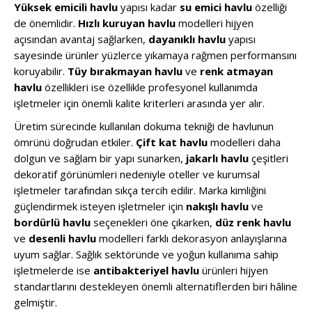
Yüksek emicili havlu
yapısı kadar
su emici havlu
özelliği
de önemlidir.
Hızlı kuruyan havlu
modelleri hijyen
açısından avantaj sağlarken,
dayanıklı havlu
yapısı
sayesinde ürünler yüzlerce yıkamaya rağmen performansını
koruyabilir.
Tüy bırakmayan havlu
ve
renk atmayan
havlu
özellikleri ise özellikle profesyonel kullanımda
işletmeler için önemli kalite kriterleri arasında yer alır.
Üretim sürecinde kullanılan dokuma tekniği de havlunun
ömrünü doğrudan etkiler.
Çift kat havlu
modelleri daha
dolgun ve sağlam bir yapı sunarken,
jakarlı havlu
çeşitleri
dekoratif görünümleri nedeniyle oteller ve kurumsal
işletmeler tarafından sıkça tercih edilir. Marka kimliğini
güçlendirmek isteyen işletmeler için
nakışlı havlu
ve
bordürlü havlu
seçenekleri öne çıkarken,
düz renk havlu
ve
desenli havlu
modelleri farklı dekorasyon anlayışlarına
uyum sağlar. Sağlık sektöründe ve yoğun kullanıma sahip
işletmelerde ise
antibakteriyel havlu
ürünleri hijyen
standartlarını destekleyen önemli alternatiflerden biri hâline
gelmiştir.