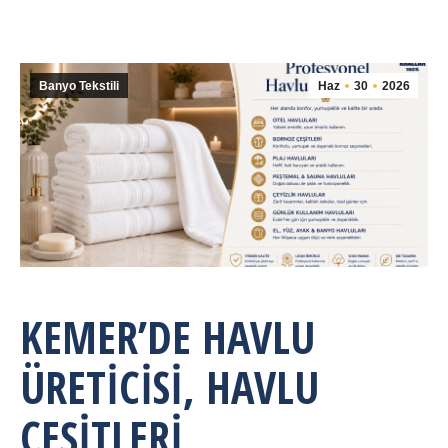
Banyo Tekstili
Haz
30
2026
KEMER’DE HAVLU
ÜRETICISI, HAVLU
ÇEŞITLERI,