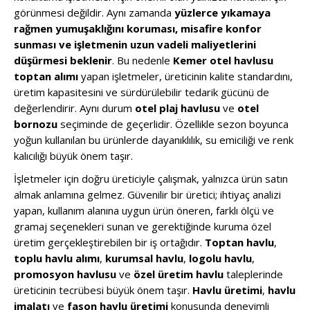
görünmesi değildir. Aynı zamanda
yüzlerce yıkamaya
rağmen yumuşaklığını koruması, misafire konfor
sunması ve işletmenin uzun vadeli maliyetlerini
düşürmesi beklenir
. Bu nedenle
Kemer otel havlusu
toptan alımı
yapan işletmeler, üreticinin kalite standardını,
üretim kapasitesini ve sürdürülebilir tedarik gücünü de
değerlendirir. Aynı durum
otel plaj havlusu
ve
otel
bornozu
seçiminde de geçerlidir. Özellikle sezon boyunca
yoğun kullanılan bu ürünlerde dayanıklılık, su emiciliği ve renk
kalıcılığı büyük önem taşır.
İşletmeler için doğru üreticiyle çalışmak, yalnızca ürün satın
almak anlamına gelmez. Güvenilir bir üretici; ihtiyaç analizi
yapan, kullanım alanına uygun ürün öneren, farklı ölçü ve
gramaj seçenekleri sunan ve gerektiğinde kuruma özel
üretim gerçekleştirebilen bir iş ortağıdır.
Toptan havlu
,
toplu havlu alımı
,
kurumsal havlu
,
logolu havlu
,
promosyon havlusu
ve
özel üretim havlu
taleplerinde
üreticinin tecrübesi büyük önem taşır.
Havlu üretimi
,
havlu
imalatı
ve
fason havlu üretimi
konusunda deneyimli