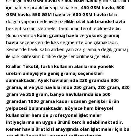
Örneğin
350 GSM havlu
ve
400 GSM havlu
günlük kullanım
için hafif ve pratik bir yapı sunarken;
450 GSM havlu
,
500
GSM havlu
,
550 GSM havlu
ve
600 GSM havlu
daha
dolgun yapıları nedeniyle özellikle
otel kalitesinde havlu
beklentisi olan işletmeler tarafından tercih edilmektedir.
Bunun yanında
kalın gramaj havlu
ve
yüksek gramaj
havlu
seçenekleri de lüks segmentte öne çıkmaktadır.
Kemer’de havlu satın alırken yalnızca gramaja değil, gramaj
ile iplik kalitesinin birlikte değerlendirilmesi gerekir.
Krallar Tekstil, farklı kullanım alanlarına yönelik
üretim anlayışıyla geniş gramaj seçenekleri
sunmaktadır. Ayak havlularında 230 gramdan 300
grama, el ve yüz havlularında 250 gram, 280 gram, 320
gram ve 350 gram, banyo havlularında ise 500
gramdan 1000 grama kadar uzanan geniş bir ürün
yelpazesi bulunmaktadır. Böylece hem bireysel
kullanıcılar hem de profesyonel işletmeler
ihtiyaçlarına en uygun ürünü tercih edebilmektedir.
Kemer havlu üreticisi arayışında olan işletmeler için bu
çeşitlilik önemli bir avantaj sağlamaktadır.