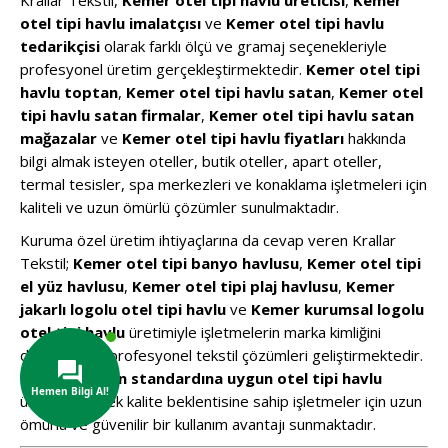
Krallar Tekstil,
Kemer otel tipi havlu üreticisi
,
Kemer
otel tipi havlu imalatçısı
ve
Kemer otel tipi havlu
tedarikçisi
olarak farklı ölçü ve gramaj seçenekleriyle
profesyonel üretim gerçekleştirmektedir.
Kemer otel tipi
havlu toptan
,
Kemer otel tipi havlu satan
,
Kemer otel
tipi havlu satan firmalar
,
Kemer otel tipi havlu satan
mağazalar
ve
Kemer otel tipi havlu fiyatları
hakkında
bilgi almak isteyen oteller, butik oteller, apart oteller,
termal tesisler, spa merkezleri ve konaklama işletmeleri için
kaliteli ve uzun ömürlü çözümler sunulmaktadır.
Kuruma özel üretim ihtiyaçlarına da cevap veren Krallar
Tekstil;
Kemer otel tipi banyo havlusu
,
Kemer otel tipi
el yüz havlusu
,
Kemer otel tipi plaj havlusu
,
Kemer
jakarlı logolu otel tipi havlu
ve
Kemer kurumsal logolu
otel tipi havlu
üretimiyle işletmelerin marka kimliğini
destekleyen profesyonel tekstil çözümleri geliştirmektedir.
Özellikle
Hilton standardına uygun otel tipi havlu
üretimi, yüksek kalite beklentisine sahip işletmeler için uzun
ömürlü ve güvenilir bir kullanım avantajı sunmaktadır.