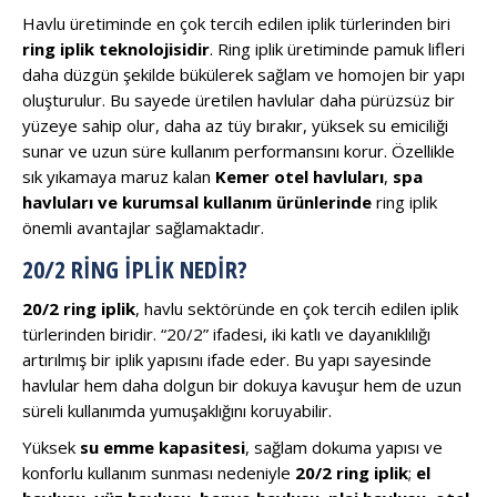
Havlu üretiminde en çok tercih edilen iplik türlerinden biri
ring iplik teknolojisidir
. Ring iplik üretiminde pamuk lifleri
daha düzgün şekilde bükülerek sağlam ve homojen bir yapı
oluşturulur. Bu sayede üretilen havlular daha pürüzsüz bir
yüzeye sahip olur, daha az tüy bırakır, yüksek su emiciliği
sunar ve uzun süre kullanım performansını korur. Özellikle
sık yıkamaya maruz kalan
Kemer otel havluları
,
spa
havluları ve kurumsal kullanım ürünlerinde
ring iplik
önemli avantajlar sağlamaktadır.
20/2 RING İPLIK NEDIR?
20/2 ring iplik
, havlu sektöründe en çok tercih edilen iplik
türlerinden biridir. “20/2” ifadesi, iki katlı ve dayanıklılığı
artırılmış bir iplik yapısını ifade eder. Bu yapı sayesinde
havlular hem daha dolgun bir dokuya kavuşur hem de uzun
süreli kullanımda yumuşaklığını koruyabilir.
Yüksek
su emme kapasitesi
, sağlam dokuma yapısı ve
konforlu kullanım sunması nedeniyle
20/2 ring iplik
;
el