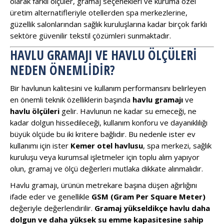
olarak farklı ölçüler, gramaj seçenekleri ve kuruma özel
üretim alternatifleriyle otellerden spa merkezlerine,
güzellik salonlarından sağlık kuruluşlarına kadar birçok farklı
sektöre güvenilir tekstil çözümleri sunmaktadır.
HAVLU GRAMAJI VE HAVLU ÖLÇÜLERI
NEDEN ÖNEMLIDIR?
Bir havlunun kalitesini ve kullanım performansını belirleyen
en önemli teknik özelliklerin başında
havlu gramajı
ve
havlu ölçüleri
gelir. Havlunun ne kadar su emeceği, ne
kadar dolgun hissedileceği, kullanım konforu ve dayanıklılığı
büyük ölçüde bu iki kritere bağlıdır. Bu nedenle ister ev
kullanımı için ister
Kemer otel havlusu
, spa merkezi, sağlık
kuruluşu veya kurumsal işletmeler için toplu alım yapıyor
olun, gramaj ve ölçü değerleri mutlaka dikkate alınmalıdır.
Havlu gramajı, ürünün metrekare başına düşen ağırlığını
ifade eder ve genellikle
GSM (Gram Per Square Meter)
değeriyle değerlendirilir.
Gramaj yükseldikçe havlu daha
dolgun ve daha yüksek su emme kapasitesine sahip