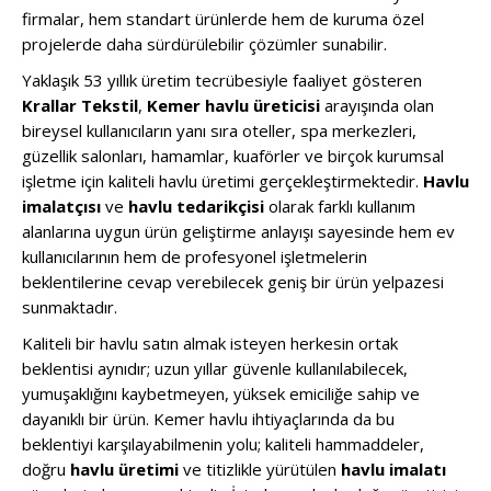
firmalar, hem standart ürünlerde hem de kuruma özel
projelerde daha sürdürülebilir çözümler sunabilir.
Yaklaşık 53 yıllık üretim tecrübesiyle faaliyet gösteren
Krallar Tekstil
,
Kemer havlu üreticisi
arayışında olan
bireysel kullanıcıların yanı sıra oteller, spa merkezleri,
güzellik salonları, hamamlar, kuaförler ve birçok kurumsal
işletme için kaliteli havlu üretimi gerçekleştirmektedir.
Havlu
imalatçısı
ve
havlu tedarikçisi
olarak farklı kullanım
alanlarına uygun ürün geliştirme anlayışı sayesinde hem ev
kullanıcılarının hem de profesyonel işletmelerin
beklentilerine cevap verebilecek geniş bir ürün yelpazesi
sunmaktadır.
Kaliteli bir havlu satın almak isteyen herkesin ortak
beklentisi aynıdır; uzun yıllar güvenle kullanılabilecek,
yumuşaklığını kaybetmeyen, yüksek emiciliğe sahip ve
dayanıklı bir ürün. Kemer havlu ihtiyaçlarında da bu
beklentiyi karşılayabilmenin yolu; kaliteli hammaddeler,
doğru
havlu üretimi
ve titizlikle yürütülen
havlu imalatı