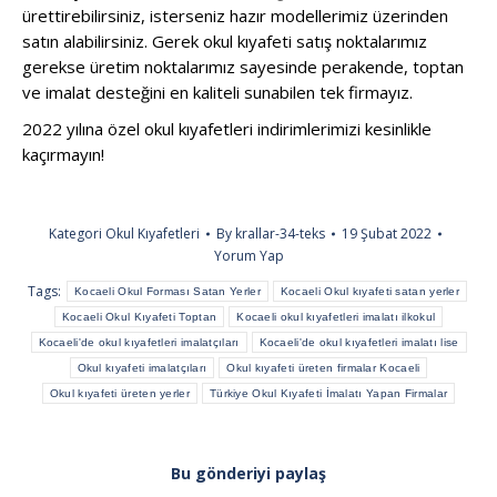
ürettirebilirsiniz, isterseniz hazır modellerimiz üzerinden
satın alabilirsiniz. Gerek okul kıyafeti satış noktalarımız
gerekse üretim noktalarımız sayesinde perakende, toptan
ve imalat desteğini en kaliteli sunabilen tek firmayız.
2022 yılına özel okul kıyafetleri indirimlerimizi kesinlikle
kaçırmayın!
Kategori
Okul Kıyafetleri
By
krallar-34-teks
19 Şubat 2022
Yorum Yap
Tags:
Kocaeli Okul Forması Satan Yerler
Kocaeli Okul kıyafeti satan yerler
Kocaeli Okul Kıyafeti Toptan
Kocaeli okul kıyafetleri imalatı ilkokul
Kocaeli'de okul kıyafetleri imalatçıları
Kocaeli'de okul kıyafetleri imalatı lise
Okul kıyafeti imalatçıları
Okul kıyafeti üreten firmalar Kocaeli
Okul kıyafeti üreten yerler
Türkiye Okul Kıyafeti İmalatı Yapan Firmalar
Bu gönderiyi paylaş