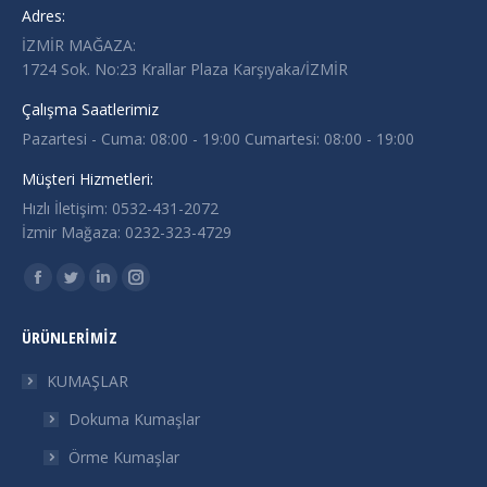
Adres:
İZMİR MAĞAZA:
1724 Sok. No:23 Krallar Plaza Karşıyaka/İZMİR
Çalışma Saatlerimiz
Pazartesi - Cuma: 08:00 - 19:00 Cumartesi: 08:00 - 19:00
Müşteri Hizmetleri:
Hızlı İletişim: 0532-431-2072
İzmir Mağaza: 0232-323-4729
Find us on:
Facebook
Twitter
Linkedin
Instagram
page
page
page
page
ÜRÜNLERIMIZ
opens
opens
opens
opens
in
in
in
in
KUMAŞLAR
new
new
new
new
Dokuma Kumaşlar
window
window
window
window
Örme Kumaşlar