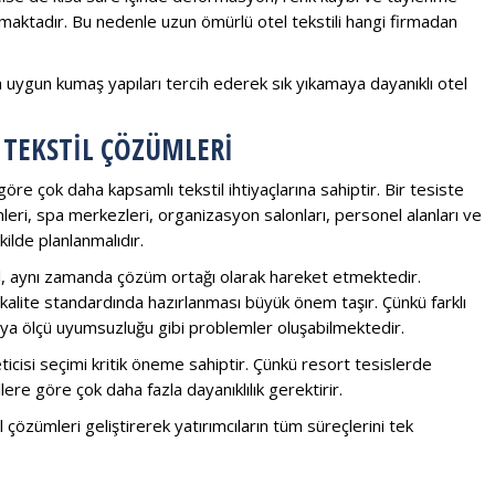
maktadır. Bu nedenle uzun ömürlü otel tekstili hangi firmadan
a uygun kumaş yapıları tercih ederek sık yıkamaya dayanıklı otel
 TEKSTIL ÇÖZÜMLERI
öre çok daha kapsamlı tekstil ihtiyaçlarına sahiptir. Bir tesiste
ümleri, spa merkezleri, organizasyon salonları, personel alanları ve
ilde planlanmalıdır.
ğil, aynı zamanda çözüm ortağı olarak hareket etmektedir.
 kalite standardında hazırlanması büyük önem taşır. Çünkü farklı
ı veya ölçü uyumsuzluğu gibi problemler oluşabilmektedir.
eticisi seçimi kritik öneme sahiptir. Çünkü resort tesislerde
ere göre çok daha fazla dayanıklılık gerektirir.
l çözümleri geliştirerek yatırımcıların tüm süreçlerini tek