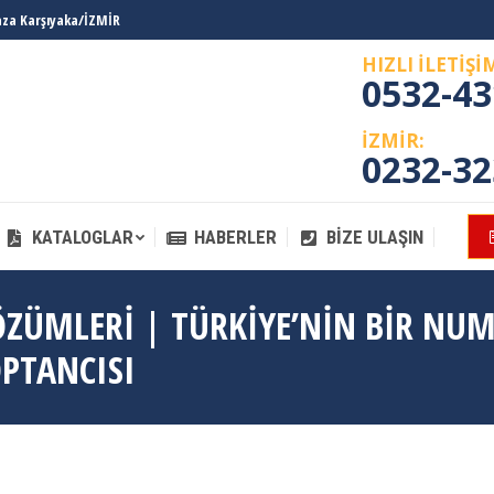
laza Karşıyaka/İZMİR
KATALOGLAR
HABERLER
BIZE ULAŞIN
HIZLI İLETİŞİ
0532-43
İZMİR:
0232-32
KATALOGLAR
HABERLER
BIZE ULAŞIN
ÖZÜMLERI | TÜRKIYE’NIN BIR NU
OPTANCISI