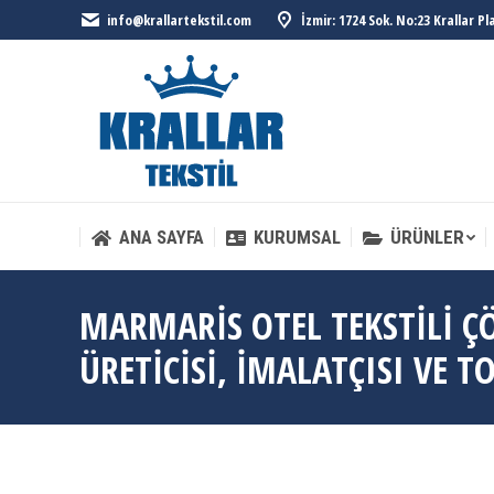
info@krallartekstil.com
İzmir: 1724 Sok. No:23 Krallar P
ANA SAYFA
KURUMSAL
ÜRÜNLER
ANA SAYFA
KURUMSAL
ÜRÜNLER
MARMARIS OTEL TEKSTILI Ç
ÜRETICISI, İMALATÇISI VE T