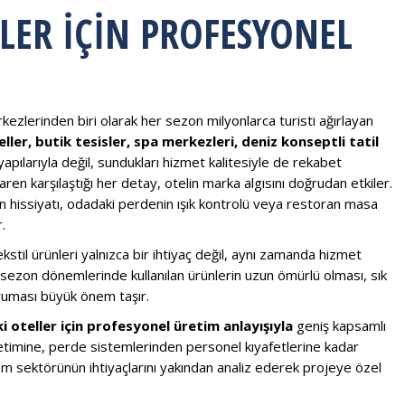
LER İÇIN PROFESYONEL
ezlerinden biri olarak her sezon milyonlarca turisti ağırlayan
ller, butik tesisler, spa merkezleri, deniz konseptli tatil
apılarıyla değil, sundukları hizmet kalitesiyle de rekabet
baren karşılaştığı her detay, otelin marka algısını doğrudan etkiler.
ın hissiyatı, odadaki perdenin ışık kontrolü veya restoran masa
.
stil ürünleri yalnızca bir ihtiyaç değil, aynı zamanda hizmet
un sezon dönemlerinde kullanılan ürünlerin uzun ömürlü olması, sık
ruması büyük önem taşır.
 oteller için profesyonel üretim anlayışıyla
geniş kapsamlı
timine, perde sistemlerinden personel kıyafetlerine kadar
izm sektörünün ihtiyaçlarını yakından analiz ederek projeye özel