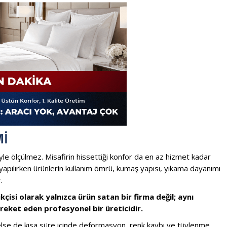
MI
iyle ölçülmez. Misafirin hissettiği konfor da en az hizmet kadar
m yapılırken ürünlerin kullanım ömrü, kumaş yapısı, yıkama dayanımı
.
kçisi olarak yalnızca ürün satan bir firma değil; aynı
eket eden profesyonel bir üreticidir.
nelse de kısa süre içinde deformasyon, renk kaybı ve tüylenme