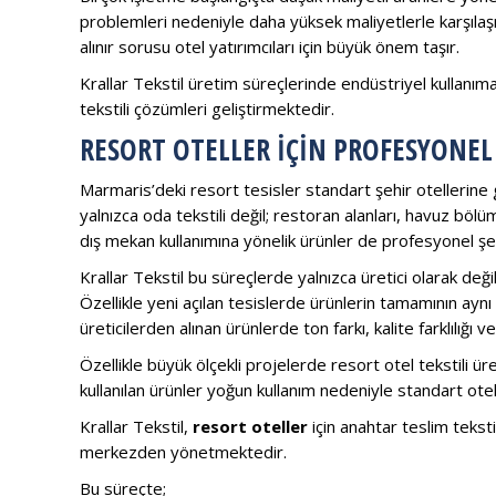
problemleri nedeniyle daha yüksek maliyetlerle karşılaş
alınır sorusu otel yatırımcıları için büyük önem taşır.
Krallar Tekstil üretim süreçlerinde endüstriyel kullanım
tekstili çözümleri geliştirmektedir.
RESORT OTELLER İÇIN PROFESYONEL
Marmaris’deki resort tesisler standart şehir otellerine g
yalnızca oda tekstili değil; restoran alanları, havuz böl
dış mekan kullanımına yönelik ürünler de profesyonel şek
Krallar Tekstil bu süreçlerde yalnızca üretici olarak de
Özellikle yeni açılan tesislerde ürünlerin tamamının aynı
üreticilerden alınan ürünlerde ton farkı, kalite farklılığ
Özellikle büyük ölçekli projelerde resort otel tekstili ür
kullanılan ürünler yoğun kullanım nedeniyle standart otell
Krallar Tekstil,
resort oteller
için anahtar teslim teksti
merkezden yönetmektedir.
Bu süreçte;