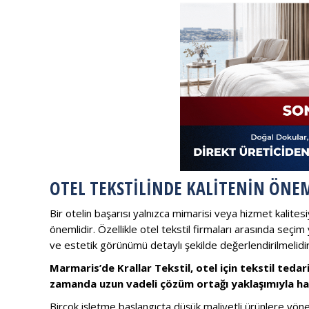
OTEL TEKSTILINDE KALITENIN ÖNE
Bir otelin başarısı yalnızca mimarisi veya hizmet kalites
önemlidir. Özellikle otel tekstil firmaları arasında seçi
ve estetik görünümü detaylı şekilde değerlendirilmelidir
Marmaris’de Krallar Tekstil, otel için tekstil tedari
zamanda uzun vadeli çözüm ortağı yaklaşımıyla har
Birçok işletme başlangıçta düşük maliyetli ürünlere yö