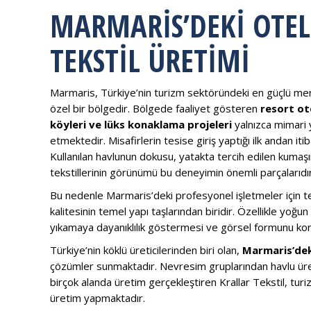
MARMARIS’DEKI OTEL
TEKSTIL ÜRETIMI
Marmaris, Türkiye’nin turizm sektöründeki en güçlü merk
özel bir bölgedir. Bölgede faaliyet gösteren
resort ote
köyleri ve lüks konaklama projeleri
yalnızca mimari y
etmektedir. Misafirlerin tesise giriş yaptığı ilk andan iti
Kullanılan havlunun dokusu, yatakta tercih edilen kumaş
tekstillerinin görünümü bu deneyimin önemli parçalarıdır
Bu nedenle Marmaris’deki profesyonel işletmeler için tek
kalitesinin temel yapı taşlarından biridir. Özellikle yoğ
yıkamaya dayanıklılık göstermesi ve görsel formunu ko
Türkiye’nin köklü üreticilerinden biri olan,
Marmaris’deki
çözümler sunmaktadır. Nevresim gruplarından havlu üre
birçok alanda üretim gerçekleştiren Krallar Tekstil, tur
üretim yapmaktadır.