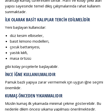
avantajlı kumaş türlerinden biridir. Hafif ve kolay şekil alan
yapısı sayesinde temel dikiş çalışmalarında rahat kullanım
sunmaktadır.
İLK OLARAK BASIT KALIPLAR TERCIH EDILMELIDIR
Yeni başlayan kullanıcılar:
düz kesim elbiseler,
basit kimono modelleri,
çocuk battaniyesi,
yastık kılıfı,
masa örtüsü
gibi kolay projelerle başlayabilir.
İNCE İĞNE KULLANILMALIDIR
Pamuk bazlı yapıya zarar vermemek için uygun iğne seçimi
önemlidir.
KUMAŞ ÖNCEDEN YIKANMALIDIR
Müslin kumaş ilk yıkamada minimal çekme gösterebilir. Bu
nedenle dikim öncesi yıkama yapılması önerilmektedir.