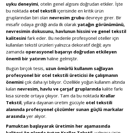
uyku deneyimi
, otelin genel algısını doğrudan etkiler. İşte
bu noktada
otel tekstili
içerisinde en kritik ürün
gruplarından biri olan
nevresim grubu
devreye girer. Bir
misafir odaya girdiği anda ilk olarak
yatağın görünümünü,
nevresimin dokusunu, havlunun hissini ve genel tekstil
kalitesini
fark eder. Bu nedenle profesyonel oteller için
kullanılan tekstil ürünleri yalnızca dekoratif değil; aynı
zamanda
operasyonel başarıyı doğrudan etkileyen
önemli bir yatırım
haline gelmiştir.
Bugün birçok tesis,
uzun ömürlü kullanım sağlayan
profesyonel bir otel tekstili üreticisi ile çalışmanın
önemini
çok daha iyi biliyor. Özellikle yoğun kullanım altında
kalan
nevresim, havlu ve çarşaf gruplarında
kalite farkı
kısa sürede ortaya çıkıyor. Tam da bu noktada
Krallar
Tekstil
, yıllara dayanan üretim gücüyle
otel tekstili
alanında profesyonel çözümler sunan güçlü markalar
arasında
yer alıyor.
Pamuktan başlayarak üretimin her aşamasında
kaliteyi ön planda tutan Krallar Tekstil
, yalnızca ürün