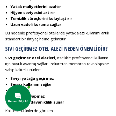
Yatak maliyetlerini azaltır
Hijyen seviyesini artırır
Temizlik süreçlerini kolaylaştırır
Uzun vadeli koruma sağlar
Bu nedenle profesyonel otellerde yatak alezi kullanımı artık
standart bir ihtiyaç haline gelmiştir.
SIVI GEÇIRMEZ OTEL ALEZI NEDEN ÖNEMLIDIR?
Sıvı geçirmez otel alezleri,
özellikle profesyonel kullanım
için büyük avantaj sağlar. Poliüretan membran teknolojisine
sahip kaliteli ürünler:
Sıvıyı yatağa geçirmez
Sessiz kullanım sağlar
Nefes alır
Terletme yapmaz
Uzun süre dayanıklılık sunar
Kalitesiz ürünlerde görülen: