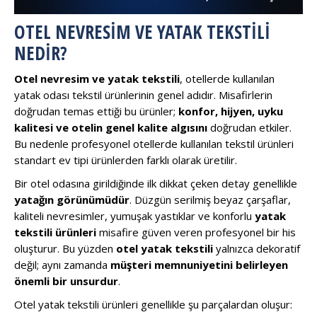
OTEL NEVRESIM VE YATAK TEKSTILI
NEDIR?
Otel nevresim ve yatak tekstili
, otellerde kullanılan
yatak odası tekstil ürünlerinin genel adıdır. Misafirlerin
doğrudan temas ettiği bu ürünler;
konfor, hijyen, uyku
kalitesi ve otelin genel kalite algısını
doğrudan etkiler.
Bu nedenle profesyonel otellerde kullanılan tekstil ürünleri
standart ev tipi ürünlerden farklı olarak üretilir.
Bir otel odasına girildiğinde ilk dikkat çeken detay genellikle
yatağın görünümüdür
. Düzgün serilmiş beyaz çarşaflar,
kaliteli nevresimler, yumuşak yastıklar ve konforlu
yatak
tekstili ürünleri
misafire güven veren profesyonel bir his
oluşturur. Bu yüzden
otel yatak tekstili
yalnızca dekoratif
değil; aynı zamanda
müşteri memnuniyetini belirleyen
önemli bir unsurdur
.
Otel yatak tekstili ürünleri genellikle şu parçalardan oluşur: