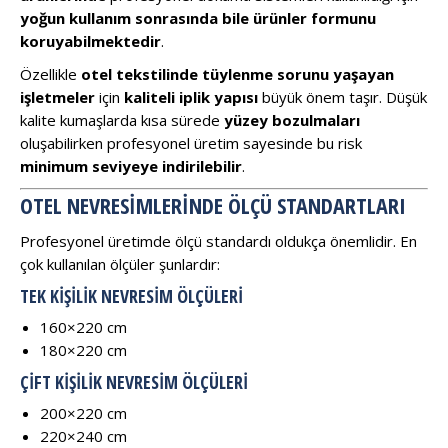
yoğun kullanım sonrasında bile ürünler formunu
koruyabilmektedir
.
Özellikle
otel tekstilinde tüylenme sorunu yaşayan
işletmeler
için
kaliteli iplik yapısı
büyük önem taşır. Düşük
kalite kumaşlarda kısa sürede
yüzey bozulmaları
oluşabilirken profesyonel üretim sayesinde bu risk
minimum seviyeye indirilebilir
.
OTEL NEVRESIMLERINDE ÖLÇÜ STANDARTLARI
Profesyonel üretimde ölçü standardı oldukça önemlidir. En
çok kullanılan ölçüler şunlardır:
TEK KIŞILIK NEVRESIM ÖLÇÜLERI
160×220 cm
180×220 cm
ÇIFT KIŞILIK NEVRESIM ÖLÇÜLERI
200×220 cm
220×240 cm