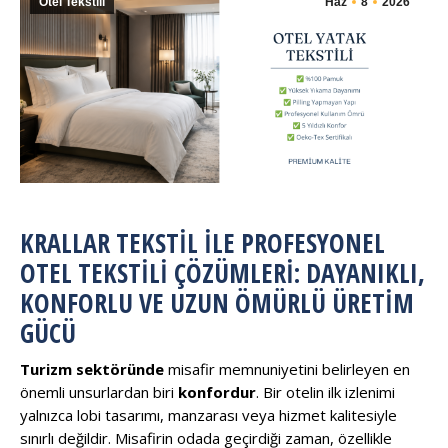
Otel Tekstili
Haz
8
2026
KRALLAR TEKSTIL ILE PROFESYONEL
OTEL TEKSTILI ÇÖZÜMLERI: DAYANIKLI,
KONFORLU VE UZUN ÖMÜRLÜ ÜRETIM
GÜCÜ
Turizm sektöründe
misafir memnuniyetini belirleyen en
önemli unsurlardan biri
konfordur
. Bir otelin ilk izlenimi
yalnızca lobi tasarımı, manzarası veya hizmet kalitesiyle
sınırlı değildir. Misafirin odada geçirdiği zaman, özellikle