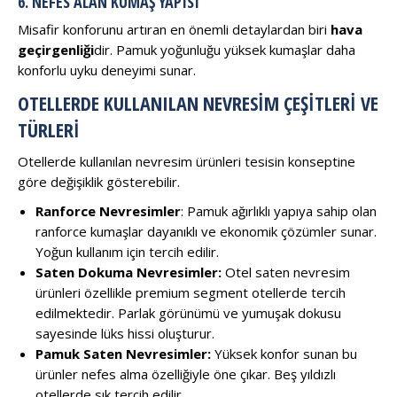
6. NEFES ALAN KUMAŞ YAPISI
Misafir konforunu artıran en önemli detaylardan biri
hava
geçirgenliği
dir. Pamuk yoğunluğu yüksek kumaşlar daha
konforlu uyku deneyimi sunar.
OTELLERDE KULLANILAN NEVRESIM ÇEŞITLERI VE
TÜRLERI
Otellerde kullanılan nevresim ürünleri tesisin konseptine
göre değişiklik gösterebilir.
Ranforce Nevresimler
: Pamuk ağırlıklı yapıya sahip olan
ranforce kumaşlar dayanıklı ve ekonomik çözümler sunar.
Yoğun kullanım için tercih edilir.
Saten Dokuma Nevresimler:
Otel saten nevresim
ürünleri özellikle premium segment otellerde tercih
edilmektedir. Parlak görünümü ve yumuşak dokusu
sayesinde lüks hissi oluşturur.
Pamuk Saten Nevresimler:
Yüksek konfor sunan bu
ürünler nefes alma özelliğiyle öne çıkar. Beş yıldızlı
otellerde sık tercih edilir.