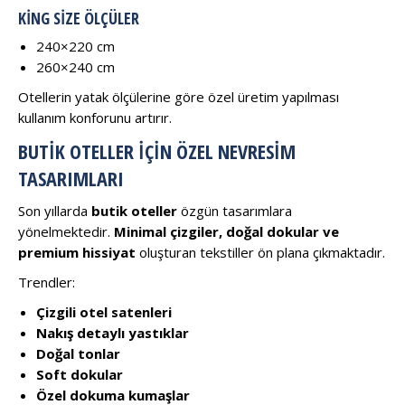
KING SIZE ÖLÇÜLER
240×220 cm
260×240 cm
Otellerin yatak ölçülerine göre özel üretim yapılması
kullanım konforunu artırır.
BUTIK OTELLER İÇIN ÖZEL NEVRESIM
TASARIMLARI
Son yıllarda
butik oteller
özgün tasarımlara
yönelmektedir.
Minimal çizgiler, doğal dokular ve
premium hissiyat
oluşturan tekstiller ön plana çıkmaktadır.
Trendler:
Çizgili otel satenleri
Nakış detaylı yastıklar
Doğal tonlar
Soft dokular
Özel dokuma kumaşlar