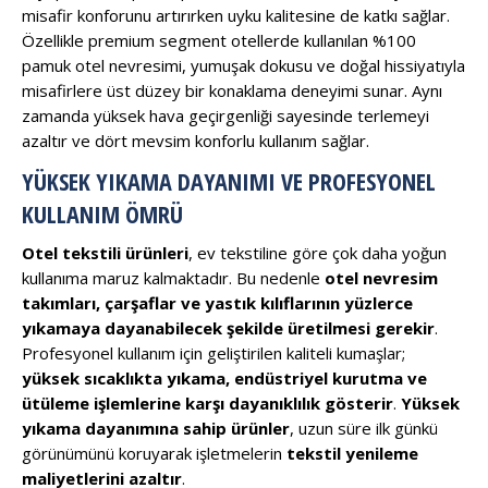
misafir konforunu artırırken uyku kalitesine de katkı sağlar.
Özellikle premium segment otellerde kullanılan %100
pamuk otel nevresimi, yumuşak dokusu ve doğal hissiyatıyla
misafirlere üst düzey bir konaklama deneyimi sunar. Aynı
zamanda yüksek hava geçirgenliği sayesinde terlemeyi
azaltır ve dört mevsim konforlu kullanım sağlar.
YÜKSEK YIKAMA DAYANIMI VE PROFESYONEL
KULLANIM ÖMRÜ
Otel tekstili ürünleri
, ev tekstiline göre çok daha yoğun
kullanıma maruz kalmaktadır. Bu nedenle
otel nevresim
takımları, çarşaflar ve yastık kılıflarının yüzlerce
yıkamaya dayanabilecek şekilde üretilmesi gerekir
.
Profesyonel kullanım için geliştirilen kaliteli kumaşlar;
yüksek sıcaklıkta yıkama, endüstriyel kurutma ve
ütüleme işlemlerine karşı dayanıklılık gösterir
.
Yüksek
yıkama dayanımına sahip ürünler
, uzun süre ilk günkü
görünümünü koruyarak işletmelerin
tekstil yenileme
maliyetlerini azaltır
.