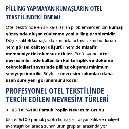
PILLING YAPMAYAN KUMAŞLARIN OTEL
TEKSTILINDEKI ÖNEMI
Otel tekstilinde en sık karşılaşılan problemlerden biri
kumaş
yüzeyinde oluşan tüylenme yani pilling problemidir
.
Düşük kaliteli kumaşlarda zamanla ortaya çıkan bu durum
hem
görsel kaliteyi düşürür
hem de
misafir
memnuniyetini olumsuz etkiler
. Profesyonel
otel
nevresimlerinde kullanılan kaliteli iplik ve dokuma
teknolojileri sayesinde pilling oluşumu minimum
seviyeye indirilir
. Böylece
nevresim takımları daha
uzun süre yeni görünümünü korur
.
PROFESYONEL OTEL TEKSTILINDE
TERCIH EDILEN NEVRESIM TÜRLERI
63 Tel %100 Pamuk Poplin Nevresim Grubu
63 tel %100 pamuk poplin kumaşlar, dayanıklılık ve maliyet
avantajını bir arada sunan ürün grupları arasında yer