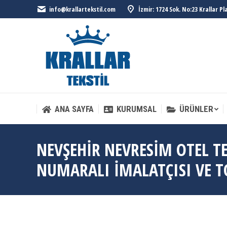
info@krallartekstil.com
İzmir: 1724 Sok. No:23 Krallar P
ANA SAYFA
KURUMSAL
ÜRÜNLER
ANA SAYFA
KURUMSAL
ÜRÜNLER
NEVŞEHIR NEVRESIM OTEL TEK
NUMARALI İMALATÇISI VE T