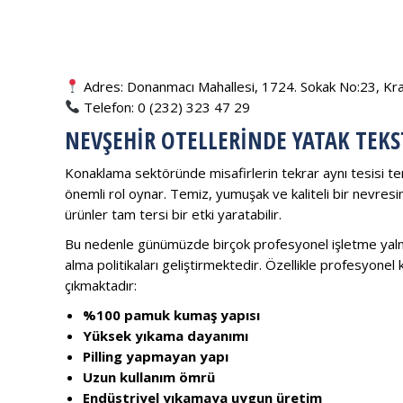
Adres: Donanmacı Mahallesi, 1724. Sokak No:23, Krall
Telefon: 0 (232) 323 47 29
NEVŞEHIR OTELLERINDE YATAK TEKS
Konaklama sektöründe misafirlerin tekrar aynı tesisi terc
önemli rol oynar. Temiz, yumuşak ve kaliteli bir nevresim 
ürünler tam tersi bir etki yaratabilir.
Bu nedenle günümüzde birçok profesyonel işletme yalnız
alma politikaları geliştirmektedir. Özellikle profesyonel 
çıkmaktadır:
%100 pamuk kumaş yapısı
Yüksek yıkama dayanımı
Pilling yapmayan yapı
Uzun kullanım ömrü
Endüstriyel yıkamaya uygun üretim