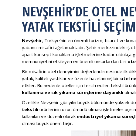
NEVŞEHIR’DE OTEL NE
YATAK TEKSTILI SEÇI
Nevşehir
, Türkiye’nin en önemli turizm, ticaret ve kona
yabancı misafiri ağırlamaktadır. Şehir merkezindeki iş ot
apart konsept konaklama işletmelerine kadar oldukça ge
memnuniyetini etkileyen en önemli unsurlardan biri
ote
Bir misafirin otel deneyimini değerlendirmesinde ilk dik
yatak, kaliteli yastıklar ve özenle hazırlanmış bir
otel n
etkiler. Bu nedenle oteller için tercih edilen tekstil ü
kullanıma ve sık yıkama süreçlerine dayanıklı
olmalı
Özellikle Nevşehir gibi yılın büyük bölümünde yüksek dol
tekstili
ürünlerinin uzun ömürlü olması işletmeler açısınd
kullanılan ve düzenli olarak
endüstriyel yıkama süreç
olması büyük önem taşır.