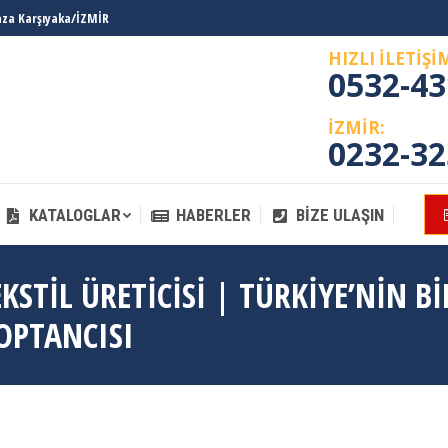
laza Karşıyaka/İZMİR
KATALOGLAR
HABERLER
BIZE ULAŞIN
HIZLI İLETİŞİ
0532-43
İZMİR:
0232-32
KATALOGLAR
HABERLER
BIZE ULAŞIN
STIL ÜRETICISI | TÜRKIYE’NIN BI
OPTANCISI