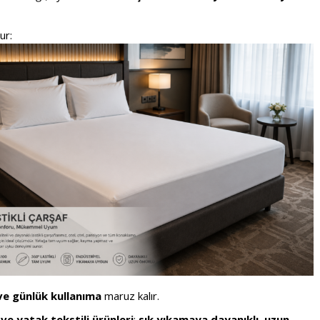
ur:
ve günlük kullanıma
maruz kalır.
ve yatak tekstili ürünleri
;
sık yıkamaya dayanıklı, uzun