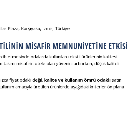
ar Plaza, Karşıyaka, İzmir, Türkiye
TILININ MISAFIR MEMNUNIYETINE ETKISI
ih etmesinde odalarda kullanılan tekstil ürünlerinin kalitesi
takımı misafirin otele olan güvenini artırırken, düşük kaliteli
ca fiyat odaklı değil,
kalite ve kullanım ömrü odaklı
satın
kullanım amacıyla üretilen ürünlerde aşağıdaki kriterler ön plana