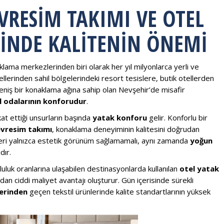
VRESIM TAKIMI VE OTEL
MINDE KALITENIN ÖNEMI
klama merkezlerinden biri olarak her yıl milyonlarca yerli ve
ellerinden sahil bölgelerindeki resort tesislere, butik otellerden
niş bir konaklama ağına sahip olan Nevşehir’de misafir
l odalarının konforudur
.
kat ettiği unsurların başında
yatak konforu
gelir. Konforlu bir
evresim takımı
, konaklama deneyiminin kalitesini doğrudan
rünleri yalnızca estetik görünüm sağlamamalı, aynı zamanda
yoğun
dır.
uluk oranlarına ulaşabilen destinasyonlarda kullanılan
otel yatak
an ciddi maliyet avantajı oluşturur. Gün içerisinde sürekli
lerinden
geçen tekstil ürünlerinde kalite standartlarının yüksek