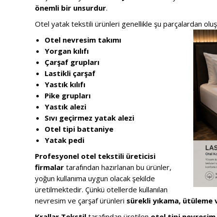
önemli bir unsurdur
.
Otel yatak tekstili ürünleri genellikle şu parçalardan oluş
Otel nevresim takımı
Yorgan kılıfı
Çarşaf grupları
Lastikli çarşaf
Yastık kılıfı
Pike grupları
Yastık alezi
Sıvı geçirmez yatak alezi
Otel tipi battaniye
Yatak pedi
Profesyonel otel tekstili üreticisi
firmalar
tarafından hazırlanan bu ürünler,
yoğun kullanıma uygun olacak şekilde
üretilmektedir. Çünkü otellerde kullanılan
nevresim ve çarşaf ürünleri
sürekli yıkama, ütüleme 
Krallar Tekstil
tarafından üretilen
otel tipi nevresim 