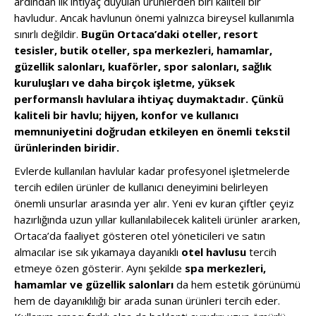
ardından ilk ihtiyaç duyulan ürünlerden biri kaliteli bir
havludur. Ancak havlunun önemi yalnızca bireysel kullanımla
sınırlı değildir.
Bugün Ortaca’daki oteller, resort
tesisler, butik oteller, spa merkezleri, hamamlar,
güzellik salonları, kuaförler, spor salonları, sağlık
kuruluşları ve daha birçok işletme, yüksek
performanslı havlulara ihtiyaç duymaktadır. Çünkü
kaliteli bir havlu; hijyen, konfor ve kullanıcı
memnuniyetini doğrudan etkileyen en önemli tekstil
ürünlerinden biridir.
Evlerde kullanılan havlular kadar profesyonel işletmelerde
tercih edilen ürünler de kullanıcı deneyimini belirleyen
önemli unsurlar arasında yer alır. Yeni ev kuran çiftler çeyiz
hazırlığında uzun yıllar kullanılabilecek kaliteli ürünler ararken,
Ortaca’da faaliyet gösteren otel yöneticileri ve satın
almacılar ise sık yıkamaya dayanıklı
otel havlusu
tercih
etmeye özen gösterir. Aynı şekilde
spa merkezleri,
hamamlar ve güzellik salonları
da hem estetik görünümü
hem de dayanıklılığı bir arada sunan ürünleri tercih eder.