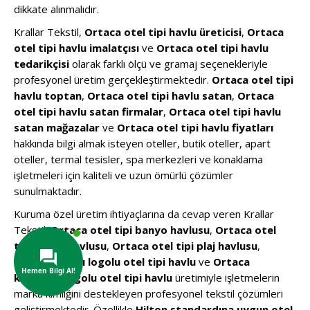
dikkate alınmalıdır.
Krallar Tekstil,
Ortaca otel tipi havlu üreticisi
,
Ortaca
otel tipi havlu imalatçısı
ve
Ortaca otel tipi havlu
tedarikçisi
olarak farklı ölçü ve gramaj seçenekleriyle
profesyonel üretim gerçekleştirmektedir.
Ortaca otel tipi
havlu toptan
,
Ortaca otel tipi havlu satan
,
Ortaca
otel tipi havlu satan firmalar
,
Ortaca otel tipi havlu
satan mağazalar
ve
Ortaca otel tipi havlu fiyatları
hakkında bilgi almak isteyen oteller, butik oteller, apart
oteller, termal tesisler, spa merkezleri ve konaklama
işletmeleri için kaliteli ve uzun ömürlü çözümler
sunulmaktadır.
Kuruma özel üretim ihtiyaçlarına da cevap veren Krallar
Tekstil;
Ortaca otel tipi banyo havlusu
,
Ortaca otel
tipi el yüz havlusu
,
Ortaca otel tipi plaj havlusu
,
Ortaca jakarlı logolu otel tipi havlu
ve
Ortaca
kurumsal logolu otel tipi havlu
üretimiyle işletmelerin
marka kimliğini destekleyen profesyonel tekstil çözümleri
geliştirmektedir. Özellikle
Hilton standardına uygun otel