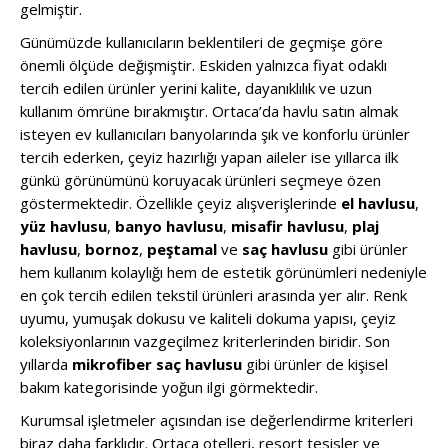
gelmiştir.
Günümüzde kullanıcıların beklentileri de geçmişe göre
önemli ölçüde değişmiştir. Eskiden yalnızca fiyat odaklı
tercih edilen ürünler yerini kalite, dayanıklılık ve uzun
kullanım ömrüne bırakmıştır. Ortaca’da havlu satın almak
isteyen ev kullanıcıları banyolarında şık ve konforlu ürünler
tercih ederken, çeyiz hazırlığı yapan aileler ise yıllarca ilk
günkü görünümünü koruyacak ürünleri seçmeye özen
göstermektedir. Özellikle çeyiz alışverişlerinde
el havlusu
,
yüz havlusu
,
banyo havlusu
,
misafir havlusu
,
plaj
havlusu
,
bornoz
,
peştamal
ve
saç havlusu
gibi ürünler
hem kullanım kolaylığı hem de estetik görünümleri nedeniyle
en çok tercih edilen tekstil ürünleri arasında yer alır. Renk
uyumu, yumuşak dokusu ve kaliteli dokuma yapısı, çeyiz
koleksiyonlarının vazgeçilmez kriterlerinden biridir. Son
yıllarda
mikrofiber saç havlusu
gibi ürünler de kişisel
bakım kategorisinde yoğun ilgi görmektedir.
Kurumsal işletmeler açısından ise değerlendirme kriterleri
biraz daha farklıdır. Ortaca otelleri, resort tesisler ve