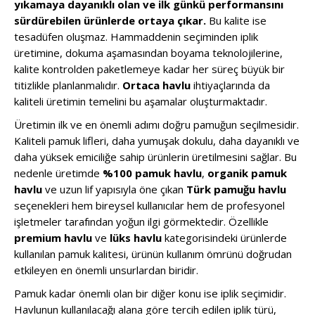
yıkamaya dayanıklı olan ve ilk günkü performansını
sürdürebilen ürünlerde ortaya çıkar.
Bu kalite ise
tesadüfen oluşmaz. Hammaddenin seçiminden iplik
üretimine, dokuma aşamasından boyama teknolojilerine,
kalite kontrolden paketlemeye kadar her süreç büyük bir
titizlikle planlanmalıdır.
Ortaca havlu
ihtiyaçlarında da
kaliteli üretimin temelini bu aşamalar oluşturmaktadır.
Üretimin ilk ve en önemli adımı doğru pamuğun seçilmesidir.
Kaliteli pamuk lifleri, daha yumuşak dokulu, daha dayanıklı ve
daha yüksek emiciliğe sahip ürünlerin üretilmesini sağlar. Bu
nedenle üretimde
%100 pamuk havlu
,
organik pamuk
havlu
ve uzun lif yapısıyla öne çıkan
Türk pamuğu havlu
seçenekleri hem bireysel kullanıcılar hem de profesyonel
işletmeler tarafından yoğun ilgi görmektedir. Özellikle
premium havlu
ve
lüks havlu
kategorisindeki ürünlerde
kullanılan pamuk kalitesi, ürünün kullanım ömrünü doğrudan
etkileyen en önemli unsurlardan biridir.
Pamuk kadar önemli olan bir diğer konu ise iplik seçimidir.
Havlunun kullanılacağı alana göre tercih edilen iplik türü,