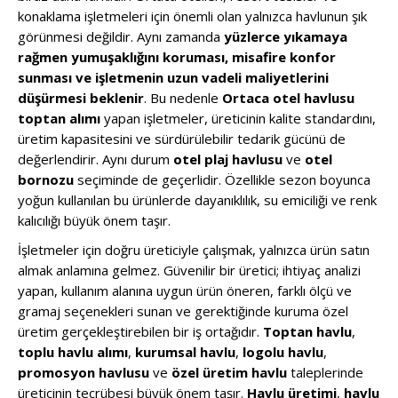
konaklama işletmeleri için önemli olan yalnızca havlunun şık
görünmesi değildir. Aynı zamanda
yüzlerce yıkamaya
rağmen yumuşaklığını koruması, misafire konfor
sunması ve işletmenin uzun vadeli maliyetlerini
düşürmesi beklenir
. Bu nedenle
Ortaca otel havlusu
toptan alımı
yapan işletmeler, üreticinin kalite standardını,
üretim kapasitesini ve sürdürülebilir tedarik gücünü de
değerlendirir. Aynı durum
otel plaj havlusu
ve
otel
bornozu
seçiminde de geçerlidir. Özellikle sezon boyunca
yoğun kullanılan bu ürünlerde dayanıklılık, su emiciliği ve renk
kalıcılığı büyük önem taşır.
İşletmeler için doğru üreticiyle çalışmak, yalnızca ürün satın
almak anlamına gelmez. Güvenilir bir üretici; ihtiyaç analizi
yapan, kullanım alanına uygun ürün öneren, farklı ölçü ve
gramaj seçenekleri sunan ve gerektiğinde kuruma özel
üretim gerçekleştirebilen bir iş ortağıdır.
Toptan havlu
,
toplu havlu alımı
,
kurumsal havlu
,
logolu havlu
,
promosyon havlusu
ve
özel üretim havlu
taleplerinde
üreticinin tecrübesi büyük önem taşır.
Havlu üretimi
,
havlu