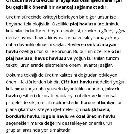
bu çeşitlilik önemli bir avantaj sağlamaktadır.
Üretim sürecinde kaliteyi belirleyen bir diğer unsur ise
boyama teknolojisidir. Özellikle
plaj havlusu
üretiminde
kullanılan indanthren boya teknolojisi, ürünlerin güneş ışığına,
deniz suyuna, havuz kimyasallarına ve sık yıkamaya karşı
daha dayanıklı olmasını sağlar. Böylece
renk atmayan
havlu
özelliği uzun süre korunur. Bu durum özellikle
otel
plaj havlusu
,
havuz havlusu
ve yoğun kullanılan turizm
tekstili ürünlerinde işletmelere önemli avantaj sağlar.
Dokuma tekniği de üretim kalitesini doğrudan etkileyen
önemli faktörlerden biridir.
Çift kat havlu
modelleri yoğun
kullanıma karşı daha yüksek dayanıklılık sunarken,
jakarlı
havlu
çeşitleri dekoratif yapılarıyla oteller ve kurumsal
projelerde sıkça tercih edilmektedir. Kurumsal kimliğini ön
plana çıkarmak isteyen işletmeler için
nakışlı havlu
,
bordürlü havlu
,
logolu havlu
ve
özel üretim havlu
seçenekleri marka değerini destekleyen önemli ürün
grupları arasında yer almaktadır.