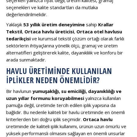
seçerken yalnızca fiyat değil; üretim kalitesi, gramaj
seçenekleri ve kalite standartları da mutlaka
değerlendirilmelidir.
Yaklaşık
53 yıllık üretim deneyimine
sahip
Krallar
Tekstil
,
Ortaca havlu üreticisi
,
Ortaca otel havlusu
tedarikçisi
ve kurumsal tekstil çözüm ortağı olarak farklı
sektörlerin ihtiyaçlarına yönelik ölçü, gramaj ve üretim
alternatifleri geliştirerek kalite, dayanıklılık ve konforu bir
arada sunmaktadır.
HAVLU ÜRETIMINDE KULLANILAN
İPLIKLER NEDEN ÖNEMLIDIR?
Bir havlunun
yumuşaklığı, su emiciliği, dayanıklılığı ve
uzun yıllar formunu koruyabilmesi
yalnızca kullanılan
pamuğa değil, üretimde tercih edilen iplik yapısına da
bağlıdır. Bu nedenle kaliteli bir havlu üretiminde en önemli
kriterlerden biri doğru iplik seçimidir.
Ortaca havlu
üretiminde de kaliteli iplik kullanımı, ürünün uzun ömürlü ve
yüksek performanslı olmasını sağlayan en önemli unsurlar