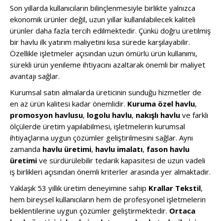
Son yıllarda kullanıcıların bilinçlenmesiyle birlikte yalnızca
ekonomik ürünler değil, uzun yıllar kullanılabilecek kaliteli
ürünler daha fazla tercih edilmektedir. Çünkü doğru üretilmiş
bir havlu ilk yatırım maliyetini kısa sürede karşılayabilir.
Özellikle işletmeler açısından uzun ömürlü ürün kullanımı,
sürekli ürün yenileme ihtiyacını azaltarak önemli bir maliyet
avantajı sağlar.
Kurumsal satın almalarda üreticinin sunduğu hizmetler de
en az ürün kalitesi kadar önemlidir.
Kuruma özel havlu
,
promosyon havlusu
,
logolu havlu
,
nakışlı havlu
ve farklı
ölçülerde üretim yapılabilmesi, işletmelerin kurumsal
ihtiyaçlarına uygun çözümler geliştirilmesini sağlar. Aynı
zamanda
havlu üretimi
,
havlu imalatı
,
fason havlu
üretimi
ve sürdürülebilir tedarik kapasitesi de uzun vadeli
iş birlikleri açısından önemli kriterler arasında yer almaktadır.
Yaklaşık 53 yıllık üretim deneyimine sahip
Krallar Tekstil
,
hem bireysel kullanıcıların hem de profesyonel işletmelerin
beklentilerine uygun çözümler geliştirmektedir.
Ortaca