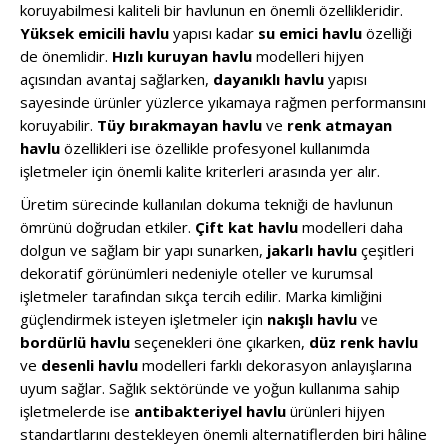
koruyabilmesi kaliteli bir havlunun en önemli özellikleridir.
Yüksek emicili havlu
yapısı kadar
su emici havlu
özelliği
de önemlidir.
Hızlı kuruyan havlu
modelleri hijyen
açısından avantaj sağlarken,
dayanıklı havlu
yapısı
sayesinde ürünler yüzlerce yıkamaya rağmen performansını
koruyabilir.
Tüy bırakmayan havlu
ve
renk atmayan
havlu
özellikleri ise özellikle profesyonel kullanımda
işletmeler için önemli kalite kriterleri arasında yer alır.
Üretim sürecinde kullanılan dokuma tekniği de havlunun
ömrünü doğrudan etkiler.
Çift kat havlu
modelleri daha
dolgun ve sağlam bir yapı sunarken,
jakarlı havlu
çeşitleri
dekoratif görünümleri nedeniyle oteller ve kurumsal
işletmeler tarafından sıkça tercih edilir. Marka kimliğini
güçlendirmek isteyen işletmeler için
nakışlı havlu
ve
bordürlü havlu
seçenekleri öne çıkarken,
düz renk havlu
ve
desenli havlu
modelleri farklı dekorasyon anlayışlarına
uyum sağlar. Sağlık sektöründe ve yoğun kullanıma sahip
işletmelerde ise
antibakteriyel havlu
ürünleri hijyen
standartlarını destekleyen önemli alternatiflerden biri hâline