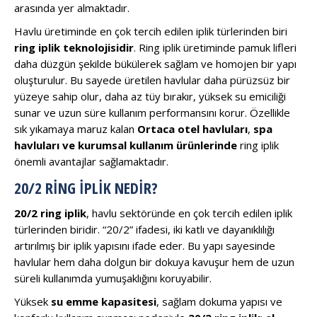
arasında yer almaktadır.
Havlu üretiminde en çok tercih edilen iplik türlerinden biri
ring iplik teknolojisidir
. Ring iplik üretiminde pamuk lifleri
daha düzgün şekilde bükülerek sağlam ve homojen bir yapı
oluşturulur. Bu sayede üretilen havlular daha pürüzsüz bir
yüzeye sahip olur, daha az tüy bırakır, yüksek su emiciliği
sunar ve uzun süre kullanım performansını korur. Özellikle
sık yıkamaya maruz kalan
Ortaca otel havluları
,
spa
havluları ve kurumsal kullanım ürünlerinde
ring iplik
önemli avantajlar sağlamaktadır.
20/2 RING İPLIK NEDIR?
20/2 ring iplik
, havlu sektöründe en çok tercih edilen iplik
türlerinden biridir. “20/2” ifadesi, iki katlı ve dayanıklılığı
artırılmış bir iplik yapısını ifade eder. Bu yapı sayesinde
havlular hem daha dolgun bir dokuya kavuşur hem de uzun
süreli kullanımda yumuşaklığını koruyabilir.
Yüksek
su emme kapasitesi
, sağlam dokuma yapısı ve