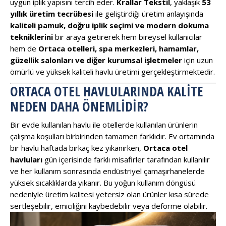
uygun iplik yapısını tercih eder.
Krallar Tekstil
, yaklaşık
53
yıllık üretim tecrübesi
ile geliştirdiği üretim anlayışında
kaliteli pamuk, doğru iplik seçimi ve modern dokuma
tekniklerini
bir araya getirerek hem bireysel kullanıcılar
hem de
Ortaca otelleri, spa merkezleri, hamamlar,
güzellik salonları ve diğer kurumsal işletmeler
için uzun
ömürlü ve yüksek kaliteli havlu üretimi gerçekleştirmektedir.
ORTACA OTEL HAVLULARINDA KALITE
NEDEN DAHA ÖNEMLIDIR?
Bir evde kullanılan havlu ile otellerde kullanılan ürünlerin
çalışma koşulları birbirinden tamamen farklıdır. Ev ortamında
bir havlu haftada birkaç kez yıkanırken,
Ortaca otel
havluları
gün içerisinde farklı misafirler tarafından kullanılır
ve her kullanım sonrasında endüstriyel çamaşırhanelerde
yüksek sıcaklıklarda yıkanır. Bu yoğun kullanım döngüsü
nedeniyle üretim kalitesi yetersiz olan ürünler kısa sürede
sertleşebilir, emiciliğini kaybedebilir veya deforme olabilir.