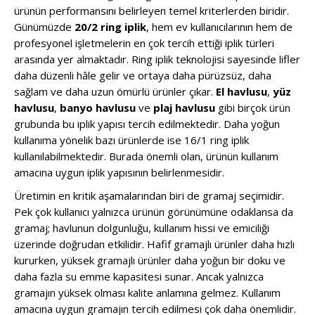
ürünün performansını belirleyen temel kriterlerden biridir.
Günümüzde
20/2 ring iplik
, hem ev kullanıcılarının hem de
profesyonel işletmelerin en çok tercih ettiği iplik türleri
arasında yer almaktadır. Ring iplik teknolojisi sayesinde lifler
daha düzenli hâle gelir ve ortaya daha pürüzsüz, daha
sağlam ve daha uzun ömürlü ürünler çıkar.
El havlusu
,
yüz
havlusu
,
banyo havlusu
ve
plaj havlusu
gibi birçok ürün
grubunda bu iplik yapısı tercih edilmektedir. Daha yoğun
kullanıma yönelik bazı ürünlerde ise 16/1 ring iplik
kullanılabilmektedir. Burada önemli olan, ürünün kullanım
amacına uygun iplik yapısının belirlenmesidir.
Üretimin en kritik aşamalarından biri de gramaj seçimidir.
Pek çok kullanıcı yalnızca ürünün görünümüne odaklansa da
gramaj; havlunun dolgunluğu, kullanım hissi ve emiciliği
üzerinde doğrudan etkilidir. Hafif gramajlı ürünler daha hızlı
kururken, yüksek gramajlı ürünler daha yoğun bir doku ve
daha fazla su emme kapasitesi sunar. Ancak yalnızca
gramajın yüksek olması kalite anlamına gelmez. Kullanım
amacına uygun gramajın tercih edilmesi çok daha önemlidir.