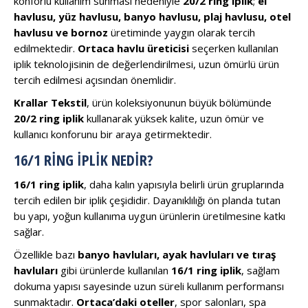
konforlu kullanım sunması nedeniyle
20/2 ring iplik
;
el
havlusu, yüz havlusu, banyo havlusu, plaj havlusu, otel
havlusu ve bornoz
üretiminde yaygın olarak tercih
edilmektedir.
Ortaca havlu üreticisi
seçerken kullanılan
iplik teknolojisinin de değerlendirilmesi, uzun ömürlü ürün
tercih edilmesi açısından önemlidir.
Krallar Tekstil
, ürün koleksiyonunun büyük bölümünde
20/2 ring iplik
kullanarak yüksek kalite, uzun ömür ve
kullanıcı konforunu bir araya getirmektedir.
16/1 RING İPLIK NEDIR?
16/1 ring iplik
, daha kalın yapısıyla belirli ürün gruplarında
tercih edilen bir iplik çeşididir. Dayanıklılığı ön planda tutan
bu yapı, yoğun kullanıma uygun ürünlerin üretilmesine katkı
sağlar.
Özellikle bazı
banyo havluları, ayak havluları ve tıraş
havluları
gibi ürünlerde kullanılan
16/1 ring iplik
, sağlam
dokuma yapısı sayesinde uzun süreli kullanım performansı
sunmaktadır.
Ortaca’daki oteller
, spor salonları, spa