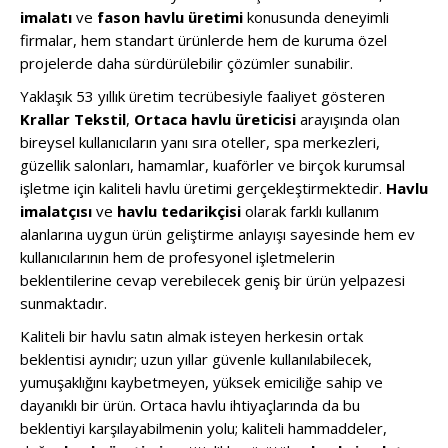
imalatı
ve
fason havlu üretimi
konusunda deneyimli
firmalar, hem standart ürünlerde hem de kuruma özel
projelerde daha sürdürülebilir çözümler sunabilir.
Yaklaşık 53 yıllık üretim tecrübesiyle faaliyet gösteren
Krallar Tekstil
,
Ortaca havlu üreticisi
arayışında olan
bireysel kullanıcıların yanı sıra oteller, spa merkezleri,
güzellik salonları, hamamlar, kuaförler ve birçok kurumsal
işletme için kaliteli havlu üretimi gerçekleştirmektedir.
Havlu
imalatçısı
ve
havlu tedarikçisi
olarak farklı kullanım
alanlarına uygun ürün geliştirme anlayışı sayesinde hem ev
kullanıcılarının hem de profesyonel işletmelerin
beklentilerine cevap verebilecek geniş bir ürün yelpazesi
sunmaktadır.
Kaliteli bir havlu satın almak isteyen herkesin ortak
beklentisi aynıdır; uzun yıllar güvenle kullanılabilecek,
yumuşaklığını kaybetmeyen, yüksek emiciliğe sahip ve
dayanıklı bir ürün. Ortaca havlu ihtiyaçlarında da bu
beklentiyi karşılayabilmenin yolu; kaliteli hammaddeler,