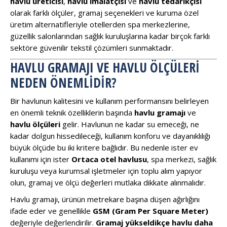
havlu üreticisi
,
havlu imalatçısı
ve
havlu tedarikçisi
olarak farklı ölçüler, gramaj seçenekleri ve kuruma özel
üretim alternatifleriyle otellerden spa merkezlerine,
güzellik salonlarından sağlık kuruluşlarına kadar birçok farklı
sektöre güvenilir tekstil çözümleri sunmaktadır.
HAVLU GRAMAJI VE HAVLU ÖLÇÜLERI
NEDEN ÖNEMLIDIR?
Bir havlunun kalitesini ve kullanım performansını belirleyen
en önemli teknik özelliklerin başında
havlu gramajı
ve
havlu ölçüleri
gelir. Havlunun ne kadar su emeceği, ne
kadar dolgun hissedileceği, kullanım konforu ve dayanıklılığı
büyük ölçüde bu iki kritere bağlıdır. Bu nedenle ister ev
kullanımı için ister
Ortaca otel havlusu
, spa merkezi, sağlık
kuruluşu veya kurumsal işletmeler için toplu alım yapıyor
olun, gramaj ve ölçü değerleri mutlaka dikkate alınmalıdır.
Havlu gramajı, ürünün metrekare başına düşen ağırlığını
ifade eder ve genellikle
GSM (Gram Per Square Meter)
değeriyle değerlendirilir.
Gramaj yükseldikçe havlu daha