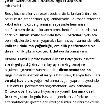
genel hizmet kalitesi hakkındaki algısını doğrudan
etkileyebilir.
Beş yıldızlı oteller ve resort tesislerde kullanılan ürünlerde
belirli kalite standartları uygulanmaktadır. Sektörde referans
kabul edilen ölçü ve gramajlar sayesinde hem misafir
konforu hem de uzun kullanım ömrü hedeflenmektedir. Bu
nedenle
Hilton standardında havlu üreticileri
, yalnızca
belirli ölçülerde üretim yapmakla kalmaz; aynı zamanda
iplik
kalitesi, dokuma yoğunluğu, emicilik performansı ve
dayanıklılık
gibi birçok teknik detaya da önem verir.
Krallar Tekstil
, profesyonel kullanım ihtiyaçlarını dikkate
alarak geliştirdiği üretim anlayışıyla farklı gramaj ve
ölçülerde çözümler sunmaktadır.
Hilton standardına
uygun
olarak üretilen
el ve yüz havluları, banyo havluları
ve plaj havluları
, yoğun kullanıma uygun yapıları sayesinde
uzun ömürlü performans sağlamaktadır. Aynı zamanda
Ortaca otel havlusu
ihtiyaçlarına yönelik
kuruma özel
üretim
,
jakarlı logolu havlu
seçenekleri ve farklı üretim
alternatifleriyle işletmelere özel çözümler geliştirilmektedir.