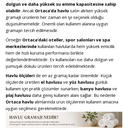
dolgun ve daha yüksek su emme kapasitesine sahip
olabilir
. Ancak
Ortaca’da havlu
satın alırken yüksek
gramajlı ürünlerin her zaman en iyi seçenek olduğu
düşünülmemelidir. Önemli olan kullanım alanına uygun
gramajın tercih edilmesidir.
Örneğin
Ortaca’daki oteller, spor salonları ve spa
merkezlerinde
kullanılan havlularda hem yüksek emicilik
hem de hızlı kuruma performansı birlikte
değerlendirilmektedir. Ev kullanıcıları ise daha dolgun ve
yumuşak dokulu ürünleri tercih edebilmektedir.
Havlu ölçüleri
de en az gramaj kadar önemlidir. Küçük
ölçülerde üretilen
el havlusu
ve
yüz havlusu
günlük
kullanım için pratik çözümler sunarken;
banyo havlusu
ve
plaj havlusu
daha geniş kullanım alanı sağlar. Bu nedenle
Ortaca havlu
alımlarında ürün ölçülerinin kullanım amacına
uygun seçilmesi gerekmektedir.