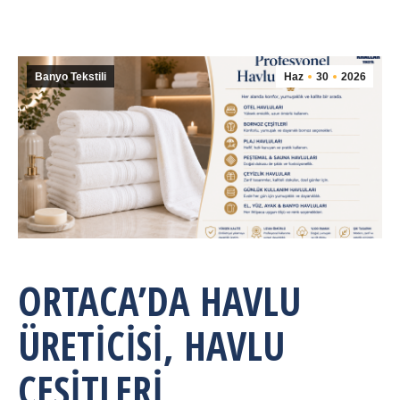
Banyo Tekstili
Haz
30
2026
ORTACA’DA HAVLU
ÜRETICISI, HAVLU
ÇEŞITLERI,