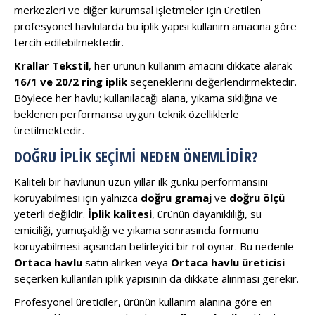
merkezleri ve diğer kurumsal işletmeler için üretilen
profesyonel havlularda bu iplik yapısı kullanım amacına göre
tercih edilebilmektedir.
Krallar Tekstil
, her ürünün kullanım amacını dikkate alarak
16/1 ve 20/2 ring iplik
seçeneklerini değerlendirmektedir.
Böylece her havlu; kullanılacağı alana, yıkama sıklığına ve
beklenen performansa uygun teknik özelliklerle
üretilmektedir.
DOĞRU İPLIK SEÇIMI NEDEN ÖNEMLIDIR?
Kaliteli bir havlunun uzun yıllar ilk günkü performansını
koruyabilmesi için yalnızca
doğru gramaj
ve
doğru ölçü
yeterli değildir.
İplik kalitesi
, ürünün dayanıklılığı, su
emiciliği, yumuşaklığı ve yıkama sonrasında formunu
koruyabilmesi açısından belirleyici bir rol oynar. Bu nedenle
Ortaca havlu
satın alırken veya
Ortaca havlu üreticisi
seçerken kullanılan iplik yapısının da dikkate alınması gerekir.
Profesyonel üreticiler, ürünün kullanım alanına göre en