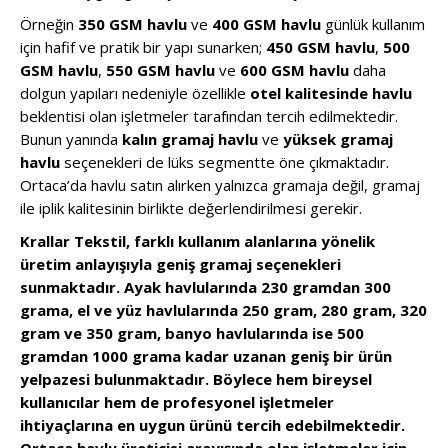
Örneğin
350 GSM havlu
ve
400 GSM havlu
günlük kullanım
için hafif ve pratik bir yapı sunarken;
450 GSM havlu
,
500
GSM havlu
,
550 GSM havlu
ve
600 GSM havlu
daha
dolgun yapıları nedeniyle özellikle
otel kalitesinde havlu
beklentisi olan işletmeler tarafından tercih edilmektedir.
Bunun yanında
kalın gramaj havlu
ve
yüksek gramaj
havlu
seçenekleri de lüks segmentte öne çıkmaktadır.
Ortaca’da havlu satın alırken yalnızca gramaja değil, gramaj
ile iplik kalitesinin birlikte değerlendirilmesi gerekir.
Krallar Tekstil, farklı kullanım alanlarına yönelik
üretim anlayışıyla geniş gramaj seçenekleri
sunmaktadır. Ayak havlularında 230 gramdan 300
grama, el ve yüz havlularında 250 gram, 280 gram, 320
gram ve 350 gram, banyo havlularında ise 500
gramdan 1000 grama kadar uzanan geniş bir ürün
yelpazesi bulunmaktadır. Böylece hem bireysel
kullanıcılar hem de profesyonel işletmeler
ihtiyaçlarına en uygun ürünü tercih edebilmektedir.
Ortaca havlu üreticisi arayışında olan işletmeler için