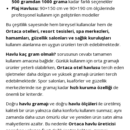
500 gramdan 1000 grama
kadar farklı seçenekler
Plaj Havlusu:
90×150 cm ve 90×190 cm ölçülerinde
profesyonel kullanım için geliştirilen modeller
Bu çeşitlilik sayesinde hem bireysel kullanıcılar hem de
Ortaca otelleri, resort tesisleri, spa merkezleri,
hamamları, güzellik salonları ve sağlık kuruluşları
kullanım alanlarına en uygun ürünleri tercih edebilmektedir.
Havlu kaç gram olmalı?
sorusunun cevabı tamamen
kullanım amacına bağlıdır. Günlük kullanım için orta gramajlı
ürünler yeterli olabilirken,
Ortaca otel havlusu
tercih eden
işletmeler daha dolgun ve yüksek gramajlı ürünleri tercih
edebilmektedir. Spor salonları, kuaförler ve güzellik
merkezlerinde ise gramaj kadar
hızlı kuruma özelliği
de
önemli bir kriterdir.
Doğru
havlu gramajı
ve doğru
havlu ölçüleri
ile üretilmiş
kaliteli bir ürün yalnızca daha konforlu kullanım sunmaz; aynı
zamanda daha uzun ömürlü olur ve yeniden ürün satın alma
maliyetlerini azaltır. Bu nedenle
Ortaca havlu üreticisi