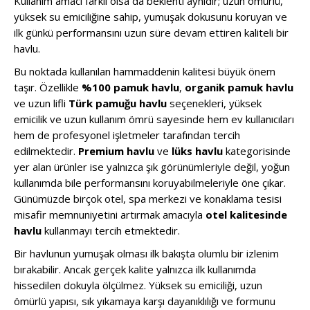
Kullanım amacı farklı olsa da beklenti aynıdır; uzun ömürlü,
yüksek su emiciliğine sahip, yumuşak dokusunu koruyan ve
ilk günkü performansını uzun süre devam ettiren kaliteli bir
havlu.
Bu noktada kullanılan hammaddenin kalitesi büyük önem
taşır. Özellikle
%100 pamuk havlu
,
organik pamuk havlu
ve uzun lifli
Türk pamuğu havlu
seçenekleri, yüksek
emicilik ve uzun kullanım ömrü sayesinde hem ev kullanıcıları
hem de profesyonel işletmeler tarafından tercih
edilmektedir.
Premium havlu
ve
lüks havlu
kategorisinde
yer alan ürünler ise yalnızca şık görünümleriyle değil, yoğun
kullanımda bile performansını koruyabilmeleriyle öne çıkar.
Günümüzde birçok otel, spa merkezi ve konaklama tesisi
misafir memnuniyetini artırmak amacıyla
otel kalitesinde
havlu
kullanmayı tercih etmektedir.
Bir havlunun yumuşak olması ilk bakışta olumlu bir izlenim
bırakabilir. Ancak gerçek kalite yalnızca ilk kullanımda
hissedilen dokuyla ölçülmez. Yüksek su emiciliği, uzun
ömürlü yapısı, sık yıkamaya karşı dayanıklılığı ve formunu