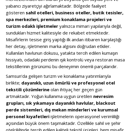
yabancı ziyaretçiyi ağırlamaktadır. Bölgede faaliyet
gösteren
sahil otelleri, business oteller, butik tesisler,
spa merkezleri, premium konaklama projeleri ve
turizm odaklı işletmeler
yalnızca mimari yapılarıyla değil,
sundukları hizmet kalitesiyle de rekabet etmektedir.
Misafirlerin tesise giriş yaptığı ilk andan itibaren karşılaştığı
her detay, işletmenin marka algısını doğrudan etkiler.
Kullanılan havlunun dokusu, yatakta tercih edilen kumaşın
hissiyatı, odadaki perdenin ışık kontrolü veya restoran masa
tekstillerinin görünümü bu deneyimin önemli parçalarıdır.
Samsun’da gelişen turizm ve konaklama yatırımlarıyla
birlikte;
dayanıklı, uzun ömürlü ve profesyonel otel
tekstili çözümlerine
olan ihtiyaç her geçen gün
artmaktadır. Yoğun kullanıma uygun üretilen
nevresim
grupları, sık yıkamaya dayanıklı havlular, blackout
perde sistemleri, dış mekan minderleri ve kurumsal
personel kıyafetleri
işletmelerin operasyonel verimliliği
açısından büyük önem taşımaktadır. Özellikle sahil ve şehir
otelciliğinde tercih edilen kaliteli tekstil ürünleri, hem misafir