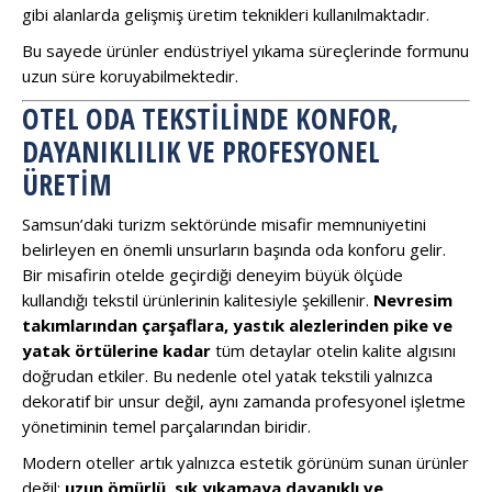
gibi alanlarda gelişmiş üretim teknikleri kullanılmaktadır.
Bu sayede ürünler endüstriyel yıkama süreçlerinde formunu
uzun süre koruyabilmektedir.
OTEL ODA TEKSTILINDE KONFOR,
DAYANIKLILIK VE PROFESYONEL
ÜRETIM
Samsun’daki turizm sektöründe misafir memnuniyetini
belirleyen en önemli unsurların başında oda konforu gelir.
Bir misafirin otelde geçirdiği deneyim büyük ölçüde
kullandığı tekstil ürünlerinin kalitesiyle şekillenir.
Nevresim
takımlarından çarşaflara, yastık alezlerinden pike ve
yatak örtülerine kadar
tüm detaylar otelin kalite algısını
doğrudan etkiler. Bu nedenle otel yatak tekstili yalnızca
dekoratif bir unsur değil, aynı zamanda profesyonel işletme
yönetiminin temel parçalarından biridir.
Modern oteller artık yalnızca estetik görünüm sunan ürünler
değil;
uzun ömürlü, sık yıkamaya dayanıklı ve