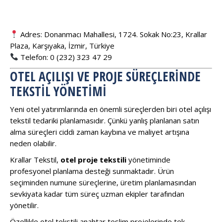
Adres: Donanmacı Mahallesi, 1724. Sokak No:23, Krallar
Plaza, Karşıyaka, İzmir, Türkiye
Telefon: 0 (232) 323 47 29
OTEL AÇILIŞI VE PROJE SÜREÇLERINDE
TEKSTIL YÖNETIMI
Yeni otel yatırımlarında en önemli süreçlerden biri otel açılışı
tekstil tedariki planlamasıdır. Çünkü yanlış planlanan satın
alma süreçleri ciddi zaman kaybına ve maliyet artışına
neden olabilir.
Krallar Tekstil,
otel proje tekstili
yönetiminde
profesyonel planlama desteği sunmaktadır. Ürün
seçiminden numune süreçlerine, üretim planlamasından
sevkiyata kadar tüm süreç uzman ekipler tarafından
yönetilir.
Özellikle otel tekstili anahtar teslim projelerinde tek