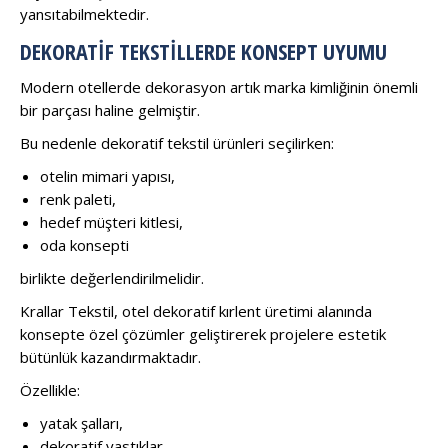
yansıtabilmektedir.
DEKORATIF TEKSTILLERDE KONSEPT UYUMU
Modern otellerde dekorasyon artık marka kimliğinin önemli
bir parçası haline gelmiştir.
Bu nedenle dekoratif tekstil ürünleri seçilirken:
otelin mimari yapısı,
renk paleti,
hedef müşteri kitlesi,
oda konsepti
birlikte değerlendirilmelidir.
Krallar Tekstil, otel dekoratif kırlent üretimi alanında
konsepte özel çözümler geliştirerek projelere estetik
bütünlük kazandırmaktadır.
Özellikle:
yatak şalları,
dekoratif yastıklar,