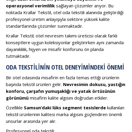
operasyonel verimlilik
sağlayan çözümler arıyor. Bu
noktada Krallar Tekstil, otel oda tekstili alanında geliştirdiği
profesyonel üretim anlayışıyla sektöre yüksek kalite
standartlarında çözümler sunmaktadır.
Krallar Tekstil; otel nevresim takımı üreticisi olarak farklı
konseptlere uygun koleksiyonlar geliştirirken aynı zamanda
dayanıklılık, hijyen ve misafir konforunu ön planda
tutmaktadır.
ODA TEKSTILININ OTEL DENEYIMINDEKI ÖNEMI
Bir otel odasında misafirin en fazla temas ettiği ürünlerin
başında tekstil ürünleri gelir.
Nevresimin dokusu, yastığın
konforu, çarşafın yumuşaklığı ve yatak örtüsünün
görünümü
misafirin kalite algısını doğrudan etkiler.
Özellikle
Samsun’daki lüks segment tesislerde
kullanılan
tekstil ürünlerinin kalitesi marka algısını güçlendiren önemli
unsurlar arasında yer alır.
Profesyonel oda tekstili: