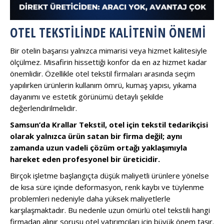
OTEL TEKSTILINDE KALITENIN ÖNEMI
Bir otelin başarısı yalnızca mimarisi veya hizmet kalitesiyle
ölçülmez. Misafirin hissettiği konfor da en az hizmet kadar
önemlidir. Özellikle otel tekstil firmaları arasında seçim
yapılırken ürünlerin kullanım ömrü, kumaş yapısı, yıkama
dayanımı ve estetik görünümü detaylı şekilde
değerlendirilmelidir.
Samsun’da Krallar Tekstil, otel için tekstil tedarikçisi
olarak yalnızca ürün satan bir firma değil; aynı
zamanda uzun vadeli çözüm ortağı yaklaşımıyla
hareket eden profesyonel bir üreticidir.
Birçok işletme başlangıçta düşük maliyetli ürünlere yönelse
de kısa süre içinde deformasyon, renk kaybı ve tüylenme
problemleri nedeniyle daha yüksek maliyetlerle
karşılaşmaktadır. Bu nedenle uzun ömürlü otel tekstili hangi
firmadan alınır sorusu otel yatırımcıları için büyük önem taşır.