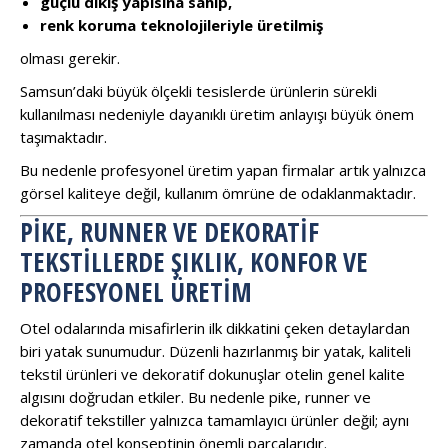
güçlü dikiş yapısına sahip,
renk koruma teknolojileriyle üretilmiş
olması gerekir.
Samsun’daki büyük ölçekli tesislerde ürünlerin sürekli
kullanılması nedeniyle dayanıklı üretim anlayışı büyük önem
taşımaktadır.
Bu nedenle profesyonel üretim yapan firmalar artık yalnızca
görsel kaliteye değil, kullanım ömrüne de odaklanmaktadır.
PIKE, RUNNER VE DEKORATIF
TEKSTILLERDE ŞIKLIK, KONFOR VE
PROFESYONEL ÜRETIM
Otel odalarında misafirlerin ilk dikkatini çeken detaylardan
biri yatak sunumudur. Düzenli hazırlanmış bir yatak, kaliteli
tekstil ürünleri ve dekoratif dokunuşlar otelin genel kalite
algısını doğrudan etkiler. Bu nedenle pike, runner ve
dekoratif tekstiller yalnızca tamamlayıcı ürünler değil; aynı
zamanda otel konseptinin önemli parçalarıdır.