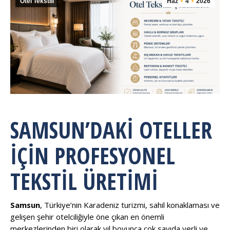
Otel Tekstili
Haz
4
2026
SAMSUN’DAKI OTELLER
İÇIN PROFESYONEL
TEKSTIL ÜRETIMI
Samsun
, Türkiye’nin Karadeniz turizmi, sahil konaklaması ve
gelişen şehir otelciliğiyle öne çıkan en önemli
merkezlerinden biri olarak yıl boyunca çok sayıda yerli ve