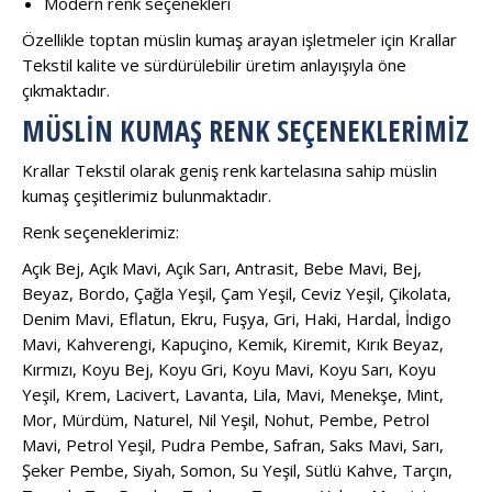
Modern renk seçenekleri
Özellikle toptan müslin kumaş arayan işletmeler için Krallar
Tekstil kalite ve sürdürülebilir üretim anlayışıyla öne
çıkmaktadır.
MÜSLIN KUMAŞ RENK SEÇENEKLERIMIZ
Krallar Tekstil olarak geniş renk kartelasına sahip müslin
kumaş çeşitlerimiz bulunmaktadır.
Renk seçeneklerimiz:
Açık Bej, Açık Mavi, Açık Sarı, Antrasit, Bebe Mavi, Bej,
Beyaz, Bordo, Çağla Yeşil, Çam Yeşil, Ceviz Yeşil, Çikolata,
Denim Mavi, Eflatun, Ekru, Fuşya, Gri, Haki, Hardal, İndigo
Mavi, Kahverengi, Kapuçino, Kemik, Kiremit, Kırık Beyaz,
Kırmızı, Koyu Bej, Koyu Gri, Koyu Mavi, Koyu Sarı, Koyu
Yeşil, Krem, Lacivert, Lavanta, Lila, Mavi, Menekşe, Mint,
Mor, Mürdüm, Naturel, Nil Yeşil, Nohut, Pembe, Petrol
Mavi, Petrol Yeşil, Pudra Pembe, Safran, Saks Mavi, Sarı,
Şeker Pembe, Siyah, Somon, Su Yeşil, Sütlü Kahve, Tarçın,