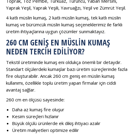
Toprak, Toz Pembe, Turkuaz, Turuncu, Yaban Mersini,
Yaprak Yeşil, Yaprak Yeşili, Yavruağzı, Yeşil ve Zümrüt Yeşil.
4 katlı müslin kumaş, 2 katlı müslin kumaş, tek katlı müslin
kumaş ve bürümcük müslin kumaş seçeneklerimiz ile farklı
üretim ihtiyaçlarına uygun çözümler sunmaktayız.
260 CM GENIŞ EN MÜSLIN KUMAŞ
NEDEN TERCIH EDILIYOR?
Tekstil üretiminde kumaş eni oldukça önemli bir detaydır.
Standart ölçülerdeki kumaşlar bazı üretim süreçlerinde fazla
fire oluşturabilir. Ancak 260 cm geniş en müslin kumaş
kullanımı, özellikle toplu üretim yapan firmalar için ciddi
avantaj sağlar.
260 cm en ölçüsü sayesinde:
Daha az kumaş fire oluşur
Kesim süreçleri hızlanır
Büyük ölçülü ürünlerde ek dikiş ihtiyacı azalır
Üretim maliyetleri optimize edilir