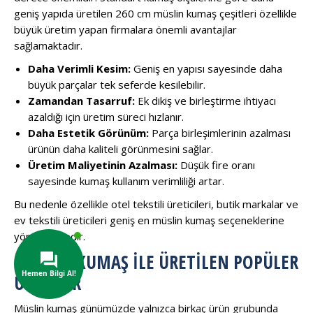
geniş yapıda üretilen 260 cm müslin kumaş çeşitleri özellikle
büyük üretim yapan firmalara önemli avantajlar
sağlamaktadır.
Daha Verimli Kesim:
Geniş en yapısı sayesinde daha
büyük parçalar tek seferde kesilebilir.
Zamandan Tasarruf:
Ek dikiş ve birleştirme ihtiyacı
azaldığı için üretim süreci hızlanır.
Daha Estetik Görünüm:
Parça birleşimlerinin azalması
ürünün daha kaliteli görünmesini sağlar.
Üretim Maliyetinin Azalması:
Düşük fire oranı
sayesinde kumaş kullanım verimliliği artar.
Bu nedenle özellikle otel tekstili üreticileri, butik markalar ve
ev tekstili üreticileri geniş en müslin kumaş seçeneklerine
yönelmektedir.
MÜSLIN KUMAŞ ILE ÜRETILEN POPÜLER
ÜRÜNLER
Müslin kumaş günümüzde yalnızca birkaç ürün grubunda