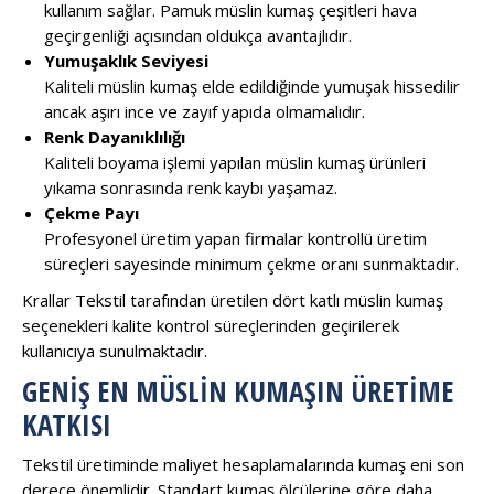
kullanım sağlar. Pamuk müslin kumaş çeşitleri hava
geçirgenliği açısından oldukça avantajlıdır.
Yumuşaklık Seviyesi
Kaliteli müslin kumaş elde edildiğinde yumuşak hissedilir
ancak aşırı ince ve zayıf yapıda olmamalıdır.
Renk Dayanıklılığı
Kaliteli boyama işlemi yapılan müslin kumaş ürünleri
yıkama sonrasında renk kaybı yaşamaz.
Çekme Payı
Profesyonel üretim yapan firmalar kontrollü üretim
süreçleri sayesinde minimum çekme oranı sunmaktadır.
Krallar Tekstil tarafından üretilen dört katlı müslin kumaş
seçenekleri kalite kontrol süreçlerinden geçirilerek
kullanıcıya sunulmaktadır.
GENIŞ EN MÜSLIN KUMAŞIN ÜRETIME
KATKISI
Tekstil üretiminde maliyet hesaplamalarında kumaş eni son
derece önemlidir. Standart kumaş ölçülerine göre daha