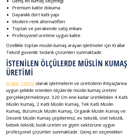
Geniş en kumaş seçeneği
Premium kalite dokuma
Dayanıklı dört katlı yapı
Modern renk alternatifleri
Toptan ve perakende satış imkanı
Profesyonel üretime uygun kalite
Özellikle toptan müslin kumaş arayan işletmeler için Krallar
Tekstil güvenilir tedarik çözümleri sunmaktadır.
İSTENILEN ÖLÇÜLERDE MÜSLIN KUMAŞ
ÜRETIMI
Krallar Tekstil
olarak işletmelerin ve üreticilerin ihtiyaçlarına
uygun şekilde istenilen ölçülerde müslin kumaş üretimi
gerçekleştirmekteyiz. 320 Cm ene kadar üretilebilen 4 Katlı
Müslin Kumaş, 2 Katlı Müslin Kumaş, Tek Katlı Müslin
Kumaş, Bürümcük Müslin Kumaş, Organik Müslin Kumaş ve
Desenli Müslin Kumaş çeşitlerimiz; ev tekstili, otel tekstili,
bebek tekstili, butik üretim ve giyim sektörüne uygun
profesyonel çözümler sunmaktadır. Geniş en seçenekleri